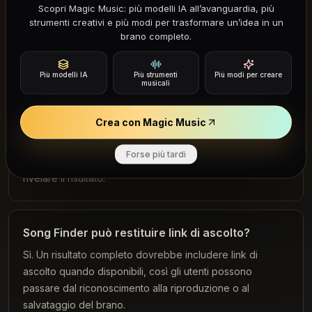
Scopri Magic Music: più modelli IA all’avanguardia, più
Usa una sezione chiara di 10-30 secondi con ritornello,
strumenti creativi e più modi per trasformare un’idea in un
hook, linea vocale o frase strumentale principale. Evita
brano completo.
silenzio, parlato pesante o rumori di fondo.
Più modelli IA
Più strumenti
Più modi per creare
musicali
L'identificazione delle canzoni è gratuita?
Crea con Magic Music
Il passaggio di caricamento può essere provato gratis,
mentre la corrispondenza finale può richiedere crediti.
Forse più tardi
Così gli utenti preparano prima la clip e poi decidono se
rivelare il risultato.
Song Finder può restituire link di ascolto?
Sì. Un risultato completo dovrebbe includere link di
ascolto quando disponibili, così gli utenti possono
passare dal riconoscimento alla riproduzione o al
salvataggio del brano.