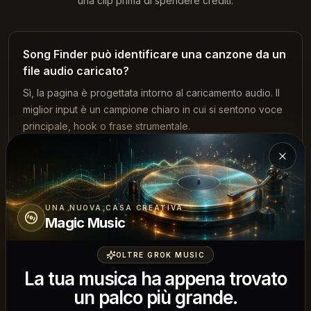
una clip prima di spendere crediti.
Song Finder può identificare una canzone da un
file audio caricato?
Sì, la pagina è progettata intorno al caricamento audio. Il
miglior input è un campione chiaro in cui si sentono voce
principale, hook o frase strumentale.
Chiud
Devo incollare un link YouTube o TikTok?
No. Un campo link è opzionale per versioni future. La
UNA NUOVA CASA CREATIVA
prima versione può funzionare con caricamento audio
Magic Music
diretto, più semplice da controllare e proteggere con
crediti.
OLTRE GROK MUSIC
La tua musica ha appena trovato
un palco più grande.
Che tipo di clip audio funziona meglio?