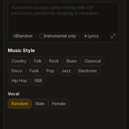
Random
Instrumental only
Lyrics
Music Style
Country
Folk
Rock
Blues
Classical
Disco
Funk
Pop
Jazz
Electronic
Hip Hop
R&B
Vocal
Random
Male
Female