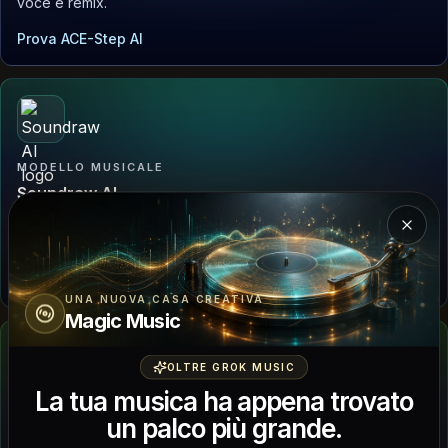
voce e remix.
Prova ACE-Step AI
MODELLO MUSICALE
Soundraw AI
Genera beat di stile royalty-free, stem e idee per tracce di
Chiud
sottofondo.
Prova Soundraw AI
UNA NUOVA CASA CREATIVA
Magic Music
OLTRE GROK MUSIC
La tua musica ha appena trovato
STRUMENTO AUDIO
un palco più grande.
Song Finder