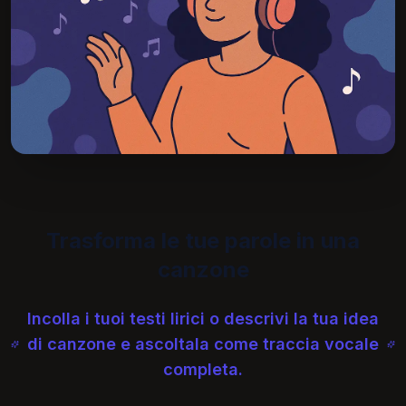
Trasforma le tue parole in una
canzone
Incolla i tuoi testi lirici o descrivi la tua idea
di canzone e ascoltala come traccia vocale
completa.