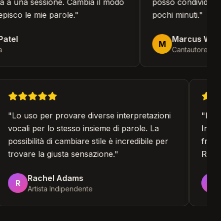
a una sessione. Cambia il modo
posso condividere co
isco le mie parole.
"
pochi minuti.
"
tel
Marcus Webb
M
Cantautore
"
Lo uso per provare diverse interpretazioni
"
I 
vocali per lo stesso insieme di parole. La
Ins
possibilità di cambiare stile è incredibile per
fra
trovare la giusta sensazione.
"
Ren
Rachel Adams
R
J
Artista Indipendente