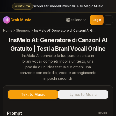
Scopri altri modelli musicali IA su Magic Music.
NOVITÀ
Grok Music
Italiano
Login
Home
Strumenti
InsMelo AI: Generatore di Canzoni AI Gratuito | Testi a Brani Vocali Online
InsMelo AI: Generatore di Canzoni AI
Gratuito | Testi a Brani Vocali Online
InsMelo AI converte le tue parole scritte in
brani vocali completi. Incolla un testo, una
poesia o un'idea testuale e ottieni una
canzone con melodia, voce e arrangiamento
in pochi secondi.
Text to Music
Lyrics to Music
Prompt
0
/
500