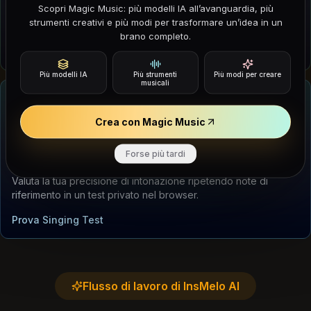
Scopri Magic Music: più modelli IA all’avanguardia, più
Carica una breve clip per identificare titolo, artista e link di
strumenti creativi e più modi per trasformare un’idea in un
ascolto.
brano completo.
Prova Song Finder
Più modelli IA
Più strumenti
Più modi per creare
musicali
Crea con Magic Music
STRUMENTO VOCALE
Forse più tardi
Singing Test
Valuta la tua precisione di intonazione ripetendo note di
riferimento in un test privato nel browser.
Prova Singing Test
Flusso di lavoro di InsMelo AI