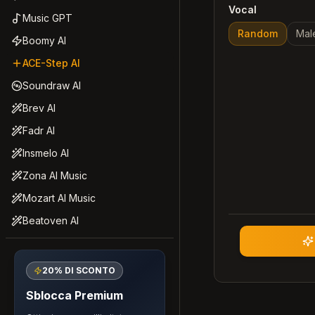
Vocal
Music GPT
Random
Mal
Boomy AI
ACE-Step AI
Soundraw AI
Brev AI
Fadr AI
Insmelo AI
Zona AI Music
Mozart AI Music
Beatoven AI
20% DI SCONTO
Sblocca Premium