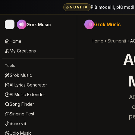
Più modelli, più modi
NOVITÀ
Grok Music
Grok Music
Home
Strumenti
AC
Home
My Creations
A
Tools
Grok Music
AI Lyrics Generator
AI Music Extender
AC
Song Finder
c
Singing Test
pe
Suno v6
Udio Music