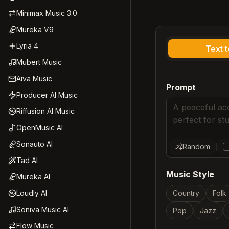
Minimax Music 3.0
Mureka V9
Lyria 4
Text 
Mubert Music
Aiva Music
Prompt
Producer AI Music
Riffusion AI Music
OpenMusic AI
Sonauto AI
Random
Tad AI
Music Style
Mureka AI
Loudly AI
Country
Folk
Soniva Music AI
Pop
Jazz
Flow Music