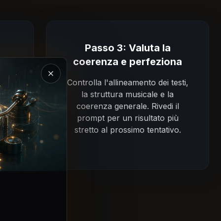
Passo 3: Valuta la
coerenza e perfeziona
Chiudi la presentazione di Magic Music
Controlla l'allineamento dei testi,
la struttura musicale e la
coerenza generale. Rivedi il
ote
prompt per un risultato più
za
stretto al prossimo tentativo.
la