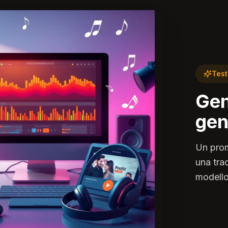
Test
Gen
gen
Un prom
una tra
modello