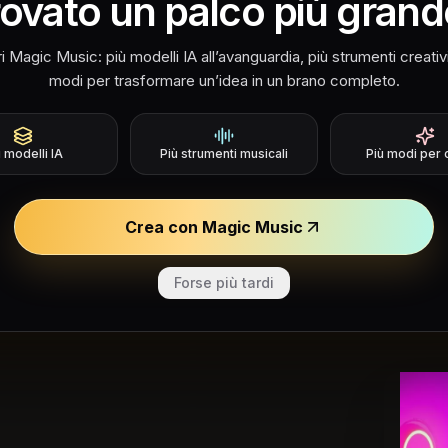
rovato un palco più grand
i Magic Music: più modelli IA all’avanguardia, più strumenti creativi
modi per trasformare un’idea in un brano completo.
Flusso di Lavoro ACE-Ste
sa Può Creare A
ù modelli IA
Più strumenti musicali
Più modi per 
Crea con Magic Music
esti esempi mostrano come testi, testi e compi
musicali controllate per test e pianificaz
Forse più tardi