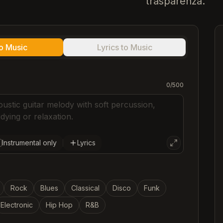
trasparenza.
to Music
Lyrics to Music
C
0
/
500
C
C
C
Instrumental only
Lyrics
Rock
Blues
Classical
Disco
Funk
Electronic
Hip Hop
R&B