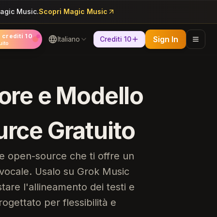
Magic Music.
Scopri Magic Music
 crediti 10
Sign In
Italiano
Crediti 10
uito
ore e Modello
rce Gratuito
e open-source che ti offre un
t vocale. Usalo su Grok Music
are l'allineamento dei testi e
ogettato per flessibilità e