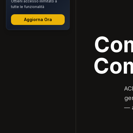
Ottieni accesso illimitato a
tutte le funzionalità
Aggiorna Ora
Com
Com
ACE
gen
— a