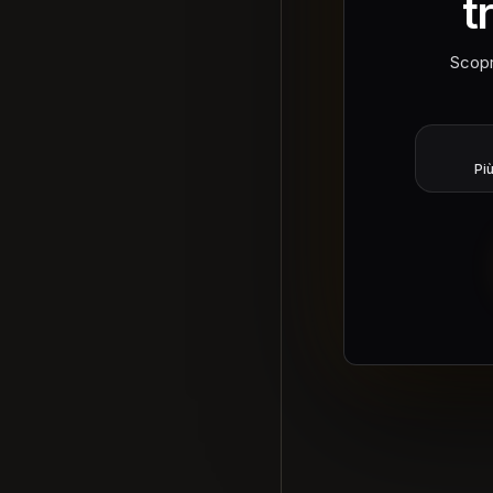
t
Scopr
Co
Pi
Qu