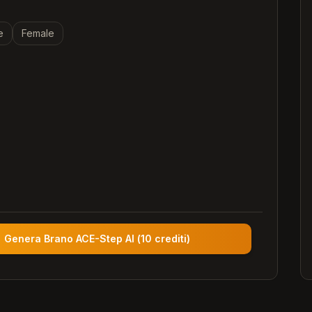
e
Female
Genera Brano ACE-Step AI
(
10 crediti
)