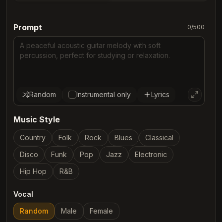
Prompt
0
/
500
Random
Instrumental only
Lyrics
Music Style
Country
Folk
Rock
Blues
Classical
Disco
Funk
Pop
Jazz
Electronic
Hip Hop
R&B
Vocal
Random
Male
Female