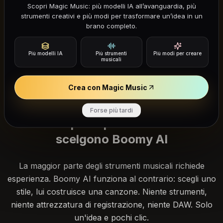
Boomy AI
Scopri Magic Music: più modelli IA all’avanguardia, più
strumenti creativi e più modi per trasformare un’idea in un
brano completo.
Inizia con un mood o un genere, poi
perfeziona la bozza sulla versione che si
Più modelli IA
Più strumenti
Più modi per creare
adatta al tuo pubblico.
musicali
Crea con Magic Music
Forse più tardi
Perché principianti e hobbisti
scelgono Boomy AI
La maggior parte degli strumenti musicali richiede
esperienza. Boomy AI funziona al contrario: scegli uno
stile, lui costruisce una canzone. Niente strumenti,
niente attrezzatura di registrazione, niente DAW. Solo
un'idea e pochi clic.