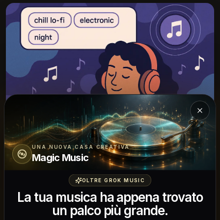
Chiud
UNA NUOVA CASA CREATIVA
Magic Music
OLTRE GROK MUSIC
La tua musica ha appena trovato
un palco più grande.
Inizia con il generatore musicale