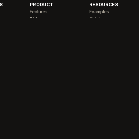
S
PRODUCT
RESOURCES
Features
Examples
rator
FAQ
Chi siamo
nder
Pricing
Informativa sulla
privacy
Refund Policy
Termini di servizio
 3.0
usic
sic