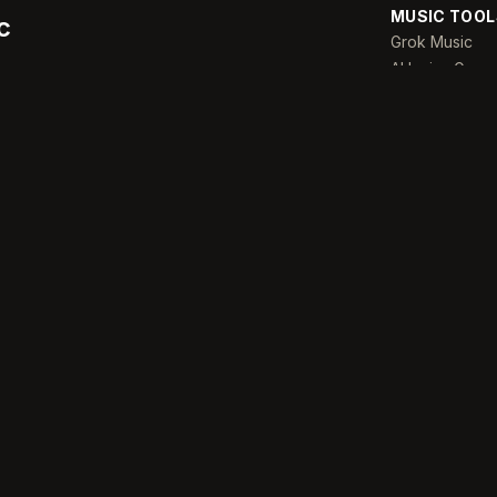
MUSIC TOOL
c
Grok Music
AI Lyrics Gene
tform that helps you generate,
AI Music Exte
sic with artificial intelligence.
Song Finder
c.org
Singing Test
Suno v6
Udio Music
Minimax Music
Mureka V9
Lyria 4
Mubert Music
Aiva Music
Producer AI M
Riffusion AI Mu
OpenMusic AI
Sonauto AI
Tad AI
Mureka AI