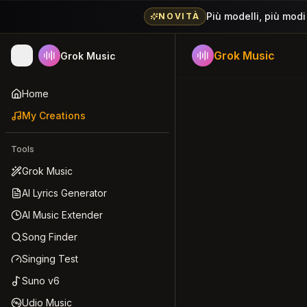
Più modelli, più modi
NOVITÀ
Grok Music
Grok Music
Home
My Creations
Tools
Grok Music
AI Lyrics Generator
AI Music Extender
Song Finder
Singing Test
Suno v6
Udio Music