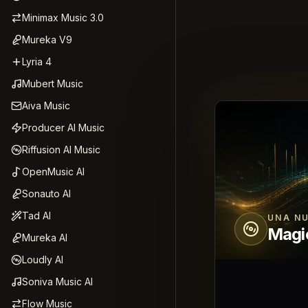
Minimax Music 3.0
Mureka V9
Lyria 4
Mubert Music
Aiva Music
Producer AI Music
Riffusion AI Music
OpenMusic AI
Sonauto AI
Tad AI
UNA N
Magi
Mureka AI
Loudly AI
Soniva Music AI
Flow Music