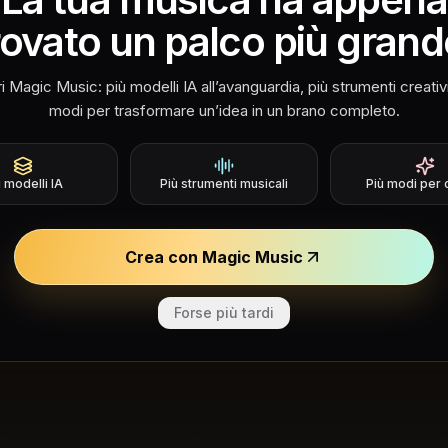
rovato un palco più grand
Le Mie Creazio
i Magic Music: più modelli IA all’avanguardia, più strumenti creativi
Sign in to view and manage your mus
modi per trasformare un’idea in un brano completo.
Sign In to Continue
ù modelli IA
Più strumenti musicali
Più modi per 
Crea con Magic Music
Forse più tardi