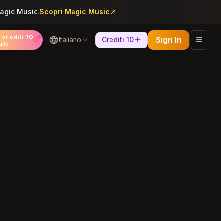
Magic Music.
Scopri Magic Music
 crediti 10
Sign In
Italiano
Crediti 10
uito