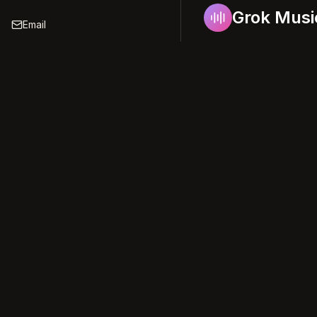
Grok Musi
Email
An AI-powered music pla
enhance, and transform mu
support@grokmusi