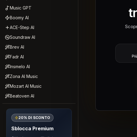
t
Music GPT
Boomy AI
Scopr
ACE-Step AI
Soundraw AI
Brev AI
Pi
Fadr AI
Insmelo AI
Zona AI Music
Mozart AI Music
Beatoven AI
20% DI SCONTO
Sblocca Premium