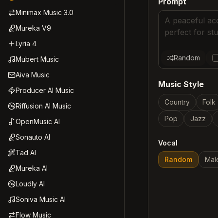
Prompt
Minimax Music 3.0
Mureka V9
Lyria 4
Random
Mubert Music
Aiva Music
Music Style
Producer AI Music
Country
Folk
Riffusion AI Music
Pop
Jazz
OpenMusic AI
Sonauto AI
Vocal
Tad AI
Random
Mal
Mureka AI
Loudly AI
Soniva Music AI
Flow Music