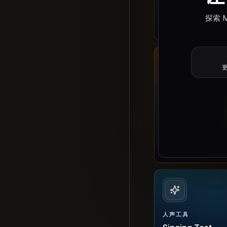
轨和创作者曲目想法
探索 
试用 Loudly AI
更
音乐模型
Boomy AI
从简单情绪、风格和
创歌曲草稿。
试用 Boomy AI
人声工具