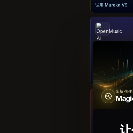
试用 Mureka V9
音乐模型
OpenMusic AI
将歌词、提示词和风
可试听的歌曲草稿。
试用 OpenMusic A
全新创作
Magi
音乐模型
Loudly AI
让
生成免版税音乐方向