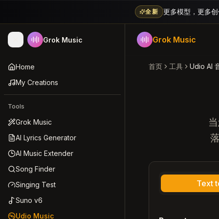
更多模型，更多创作方式
全新
Grok Music
Grok Music
首页
工具
Udio A
Home
My Creations
Tools
当
Grok Music
AI Lyrics Generator
AI Music Extender
Song Finder
Text 
Singing Test
Suno v6
Udio Music