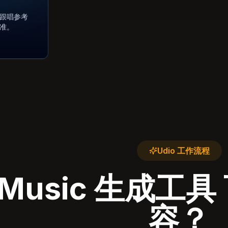
跟唱参考
准。
Udio 工作流程
o Music 生成
容？