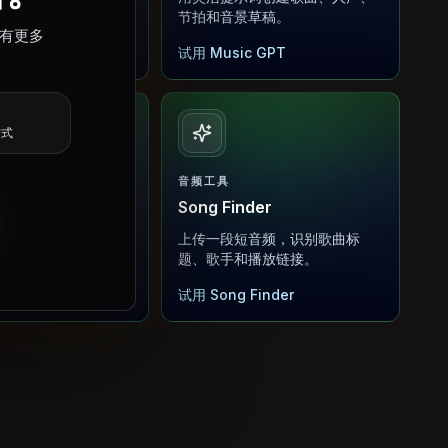
可分享音乐项目。
节拍和音景草稿。
都有更多
Music
试用 Music GPT
方式
音频工具
 AI
Song Finder
风格节拍、分轨和背
上传一段短音频，识别歌曲标
。
题、歌手和播放链接。
raw AI
试用 Song Finder