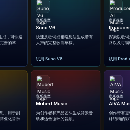
音乐模型
音乐模型
Suno V6
Producer
乐生成，可快速
快速从歌词或粗略想法生成带有
探索以歌词
完善的草
人声的完整歌曲草稿。
路以及可编
试用 Suno V6
试用 Produc
音乐模型
音乐模型
Mubert Music
AIVA Mus
思，用于副
为创作者和产品团队生成背景音
创作带有更
商业化音乐
轨和适合循环的音频。
计结构的影