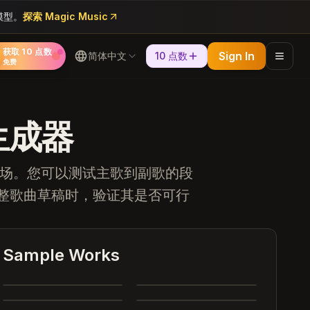
等模型。
探索 Magic Music
获取 10 点数
Sign In
简体中文
10 点数
免费
乐生成器
用场。您可以测试主歌到副歌的段
整歌曲草稿时，验证其是否可行
Heartbreak Souvenirs
K Bye
Sample Works
Summer Dreams
Neon Nights
4:12
3:42
Echoes of Yesterday
Dance All Night
3:28
4:05
Whispering Trees
Marry Me
4:00
3:24
omplete
Complete