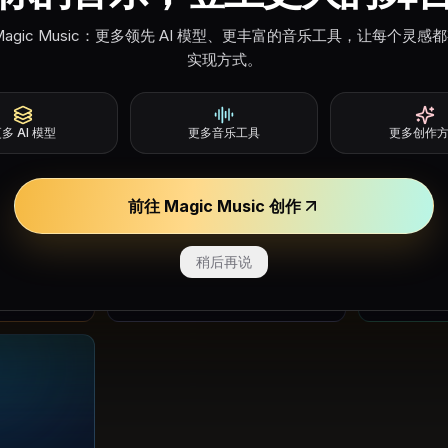
。
转成完整歌曲草稿。
分轨想法和
Magic Music：更多领先 AI 模型、更丰富的音乐工具，让每个灵感
试用 Soniva Music AI
试用 Flow 
实现方式。
多 AI 模型
更多音乐工具
更多创作
音乐模型
音乐模型
前往 Magic Music 创作
ACE-Step AI
Soundraw
想法制作原
探索开放模型的文本转歌曲、歌
生成免版税
词、人声和 Remix 工作流。
景音乐想法
稍后再说
试用 ACE-Step AI
试用 Sound