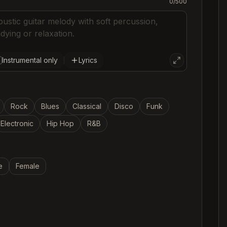
0
/
500
C
C
C
Instrumental only
Lyrics
Rock
Blues
Classical
Disco
Funk
Electronic
Hip Hop
R&B
e
Female