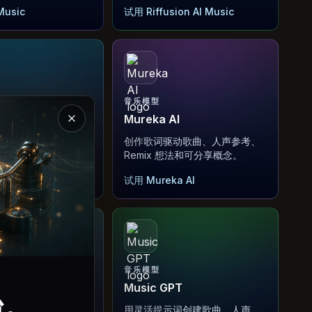
Music
试用 Riffusion AI Music
音乐模型
Mureka AI
关闭 Magic Music 介绍弹窗
歌词、Hook 和曲
创作歌词驱动歌曲、人声参考、
创建歌曲草稿。
Remix 想法和可分享概念。
I
试用 Mureka AI
音乐模型
ic
Music GPT
台。
曲、Remix 方向、
用灵活提示词创建歌曲、人声、