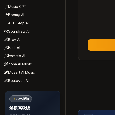
Music GPT
Boomy AI
ACE-Step AI
Soundraw AI
Brev AI
Fadr AI
Insmelo AI
Zona AI Music
Mozart AI Music
Beatoven AI
20%折扣
解锁高级版