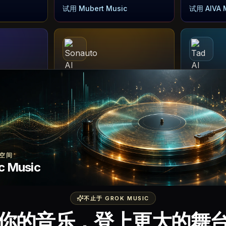
试用 Mubert Music
试用 AIVA 
音乐模型
音乐模型
Sonauto AI
Tad AI
格备注转成
把提示词、歌词和旋律想法转成
根据提示词、
结构清晰的歌曲草稿。
风备注快速
I
试用 Sonauto AI
试用 Tad A
空间
c Music
音乐模型
音乐模型
不止于 GROK MUSIC
Soniva Music AI
Flow Mus
你的音乐，登上更大的舞
、循环、分
将氛围、歌词、人声和旋律想法
创建提示词歌