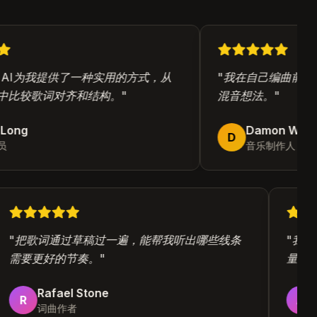
p AI为我提供了一种实用的方式，从
"
我在自己编曲前用它
比较歌词对齐和结构。
"
混音想法。
"
Long
Damon Wu
D
音乐制作人
"
把歌词通过草稿过一遍，能帮我听出哪些线条
"
我
需要更好的节奏。
"
量
Rafael Stone
R
A
词曲作者