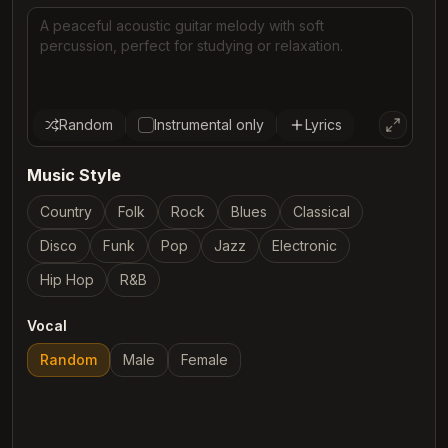
Random
Instrumental only
Lyrics
Music Style
Country
Folk
Rock
Blues
Classical
Disco
Funk
Pop
Jazz
Electronic
Hip Hop
R&B
Vocal
Random
Male
Female