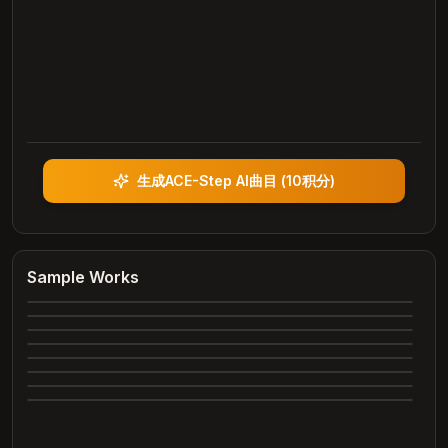
生成ACE-Step AI曲目
(
10积分
)
Heartbreak Souvenirs
K Bye
Summer Dreams
Sample Works
4:12
Neon Nights
3:42
Echoes of Yesterday
3:28
Dance All Night
4:05
Complete
Whispering Trees
4:00
Complete
Marry Me
3:24
Complete
2:26
Complete
2:31
Complete
Complete
Complete
Complete