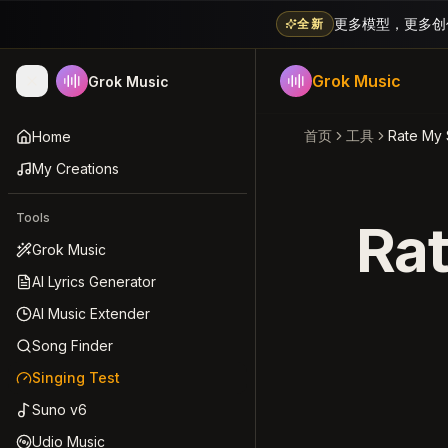
更多模型，更多创作方式
全新
Grok Music
Grok Music
首页
工具
Rate My
Home
My Creations
Tools
Ra
Grok Music
AI Lyrics Generator
AI Music Extender
Song Finder
Singing Test
Suno v6
Udio Music