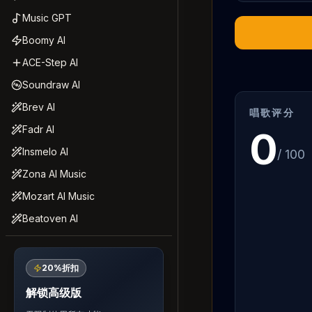
Music GPT
Boomy AI
ACE-Step AI
Soundraw AI
Brev AI
唱歌评分
Fadr AI
0
Insmelo AI
/ 100
Zona AI Music
Mozart AI Music
Beatoven AI
20%折扣
解锁高级版