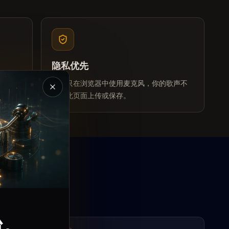
隐私优先
比，并
测试只在浏览器中使用麦克风，你的歌声不
关闭 Magic Music 介绍弹窗
会被此页面上传或保存。
工作
分析。
台。