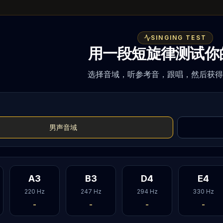
SINGING TEST
用一段短旋律测试你
选择音域，听参考音，跟唱，然后获得
男声音域
A3
B3
D4
E4
220
Hz
247
Hz
294
Hz
330
Hz
-
-
-
-