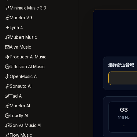
Minimax Music 3.0
Mureka V9
Lyria 4
Mubert Music
Aiva Music
Producer AI Music
选择舒适音域
Riffusion AI Music
OpenMusic AI
Sonauto AI
Tad AI
Mureka AI
G3
Loudly AI
196
Hz
Soniva Music AI
-
Flow Music