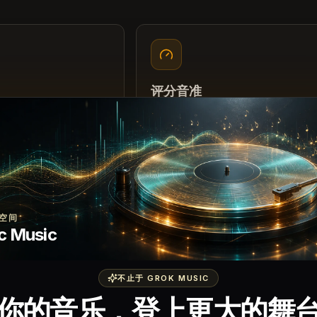
评分音准
考音，让你清楚知道要唱
每个音都会与你检测到的人声音高对
转换为 0-100 分。
空间
唱歌测试如何
c Music
听参考音、跟唱，然后查看音准
不止于 GROK MUSIC
你的音乐，登上更大的舞