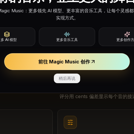
Magic Music：更多领先 AI 模型、更丰富的音乐工具，让每个灵感
实现方式。
听每个音
进入麦克风，让检测更可
每轮前会播放一段短参考音，请记住
跟唱。
多 AI 模型
更多音乐工具
更多创作
前往 Magic Music 创作
稍后再说
你的评分代表
评分用 cents 偏差显示每个音的