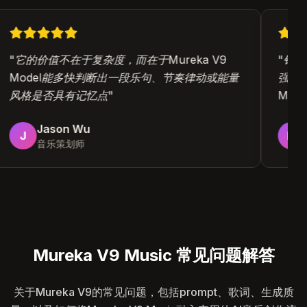
"
它的价值不在于复杂度，而在于Mureka V9
"
针
Model能多快判断出一段乐句、节奏律动或能量
强烈
风格是否具有记忆点
"
Mu
Jason Wu
J
M
音乐策划师
Mureka V9 Music 常见问题解答
关于Mureka V9的常见问题，包括prompt、歌词、生成质