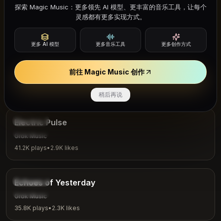
K Bye
探索 Magic Music：更多领先 AI 模型、更丰富的音乐工具，让每个
Casual
Grok Music
灵感都有更多实现方式。
28.9K
plays
•
1.9K
likes
4:04
更多 AI 模型
更多音乐工具
更多创作方式
Fantasy
The Mystic Quest
前往 Magic Music 创作
Adventure
Grok Music
24.6K
plays
•
1.7K
likes
稍后再说
3:48
Electronic
Electric Pulse
Workout
Grok Music
41.2K
plays
•
2.9K
likes
4:00
Nostalgic
Echoes of Yesterday
Reflection
Grok Music
35.8K
plays
•
2.3K
likes
3:24