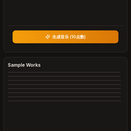
生成音乐
(
10点数
)
Heartbreak Souvenirs
K Bye
Summer Dreams
Sample Works
4:12
Neon Nights
3:42
Echoes of Yesterday
3:28
Dance All Night
4:05
Complete
Whispering Trees
4:00
Complete
Marry Me
3:24
Complete
2:26
Complete
2:31
Complete
Complete
Complete
Complete