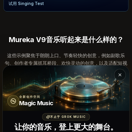
试用 Singing Test
Mureka V9音乐听起来是什么样的？
这些示例聚焦于朗朗上口、节奏轻快的创意，例如副歌乐
句、创作者专属抓耳桥段、欢快灵动的创意，以及适配短视
频且易于快速记忆的音乐
关闭 
4:12
Ballad
Heartbreak Souvenirs
全新创作空间
Magic Music
Emotional
Grok Music
32.5K
plays
•
2.2K
likes
3:42
不止于 GROK MUSIC
让你的音乐，登上更大的舞台。
Indie