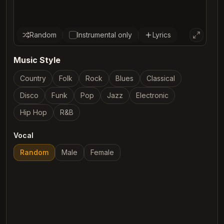
Random
Instrumental only
Lyrics
Music Style
Country
Folk
Rock
Blues
Classical
Disco
Funk
Pop
Jazz
Electronic
Hip Hop
R&B
Vocal
Random
Male
Female