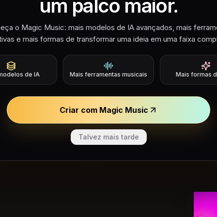
um palco maior.
Riffusion AI Music Fluxo de t
eça o Magic Music: mais modelos de IA avançados, mais ferram
ativas e mais formas de transformar uma ideia em uma faixa compl
as de prompt pa
Riffusion
modelos de IA
Mais ferramentas musicais
Mais formas d
Criar com Magic Music
sses exemplos se concentram em esboços pro
e loop, ganchos compactos e localização rápida
Talvez mais tarde
como Riffusion AI transforma uma pequena ide