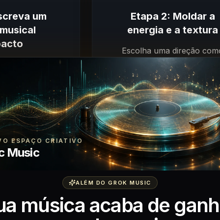
Escreva um
Etapa 2: Moldar a
musical
energia e a textura
acto
Escolha uma direção com
vocal, instrumental, eletrôni
ênero, clima,
indie, cinematográfica ou lo-
nto da letra ou
adicione detalhes sobre ritm
op para que o
atmosfera.
um alvo musical
ro.
VO ESPAÇO CRIATIVO
c Music
ALÉM DO GROK MUSIC
ua música acaba de ganh