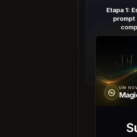
Etapa 1: 
prompt 
comp
Descreva o g
gancho, fragme
textura do lo
gerador tenha 
cla
UM NO
Magi
S