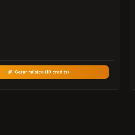
Gerar música
(
10 credits
)