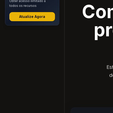
Obter acesso ilimitado a
Com
todos os recursos
Atualize Agora
p
Es
d