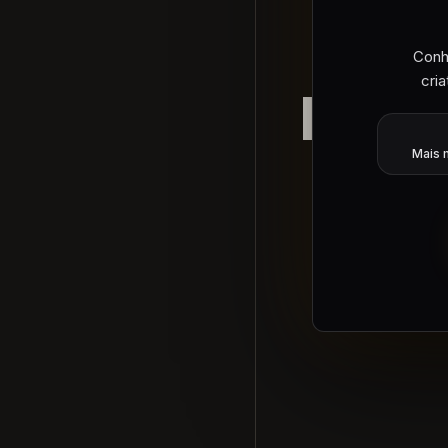
Conh
cri
Idei
Mais 
E
d