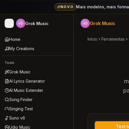
Mais modelos, mais formas
NOVO
Grok Music
Grok Music
Início
Ferramentas
Home
My Creations
Tools
Grok Music
m
AI Lyrics Generator
pa
AI Music Extender
Song Finder
Singing Test
Suno v6
Text 
Udio Music