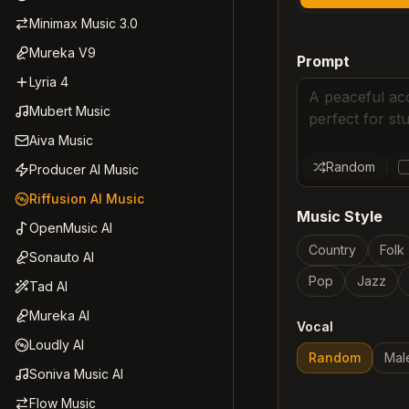
Minimax Music 3.0
Mureka V9
Prompt
Lyria 4
Mubert Music
Aiva Music
Random
Producer AI Music
Riffusion AI Music
Music Style
OpenMusic AI
Country
Folk
Sonauto AI
Pop
Jazz
Tad AI
Mureka AI
Vocal
Loudly AI
Random
Mal
Soniva Music AI
Flow Music