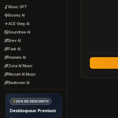
Music GPT
Boomy AI
ACE-Step AI
Soundraw AI
Brev AI
Fadr AI
Insmelo AI
Zona AI Music
Mozart AI Music
Beatoven AI
20% DE DESCONTO
Desbloquear Premium