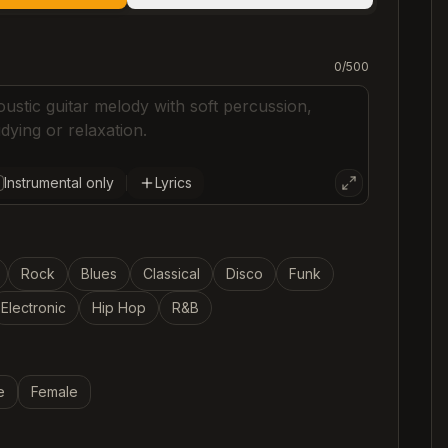
C
0
/
500
C
C
C
Instrumental only
Lyrics
Rock
Blues
Classical
Disco
Funk
Electronic
Hip Hop
R&B
e
Female