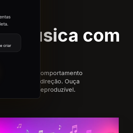
rabalho
entas
eta.
ra música com
 AI
e criar
mpt-to-song, comportamento
 e criativa de direção. Ouça
ia em música reproduzível.