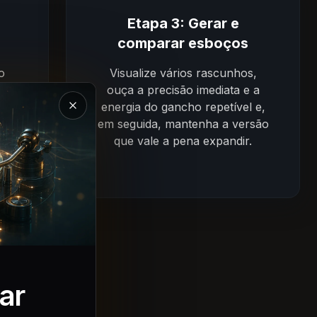
Etapa 3: Gerar e
comparar esboços
o
Visualize vários rascunhos,
ca,
ouça a precisão imediata e a
fi e
energia do gancho repetível e,
Fechar a apresentação do Magic Music
o e
em seguida, mantenha a versão
que vale a pena expandir.
ar