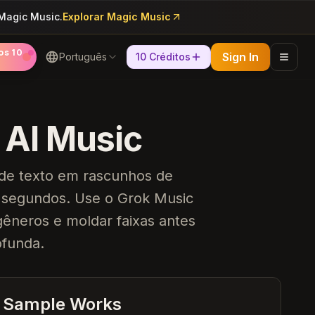
 Magic Music.
Explorar Magic Music
os 10
Sign In
Português
10 Créditos
 AI Music
 de texto em rascunhos de
m segundos. Use o Grok Music
gêneros e moldar faixas antes
funda.
Heartbreak Souvenirs
K Bye
Sample Works
Summer Dreams
Neon Nights