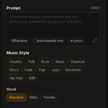
Prompt
0
/
500
Random
Instrumental only
Lyrics
Music Style
Country
Folk
Rock
Blues
Classical
Disco
Funk
Pop
Jazz
Electronic
Hip Hop
R&B
Vocal
Random
Male
Female