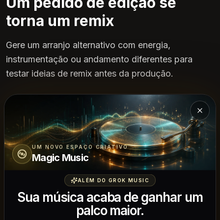
Um pedido de edição se
torna um remix
Gere um arranjo alternativo com energia,
instrumentação ou andamento diferentes para
testar ideias de remix antes da produção.
Fech
UM NOVO ESPAÇO CRIATIVO
Magic Music
ALÉM DO GROK MUSIC
Sua música acaba de ganhar um
palco maior.