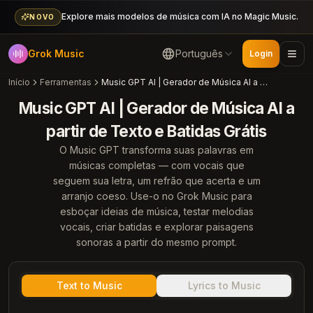
Explore mais modelos de música com IA no Magic Music.
NOVO
Grok Music
Português
Login
Início
Ferramentas
Music GPT AI | Gerador de Música AI a partir de Texto e Batidas Grátis
Music GPT AI | Gerador de Música AI a
partir de Texto e Batidas Grátis
O Music GPT transforma suas palavras em
músicas completas — com vocais que
seguem sua letra, um refrão que acerta e um
arranjo coeso. Use-o no Grok Music para
esboçar ideias de música, testar melodias
vocais, criar batidas e explorar paisagens
sonoras a partir do mesmo prompt.
Text to Music
Lyrics to Music