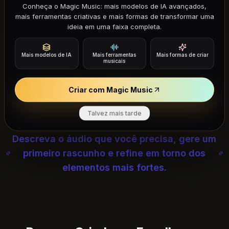
Conheça o Magic Music: mais modelos de IA avançados,
mais ferramentas criativas e mais formas de transformar uma
ideia em uma faixa completa.
Mais modelos de IA
Mais ferramentas
Mais formas de criar
musicais
Criar com Magic Music
Comece com o Music GPT AI Music
Generator
Talvez mais tarde
Descreva o áudio que você precisa, gere um
primeiro rascunho e refine em torno dos
elementos mais fortes.