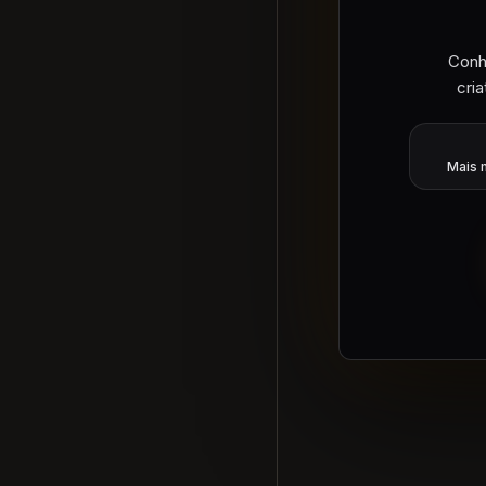
Conh
cri
Mais 
O
Es