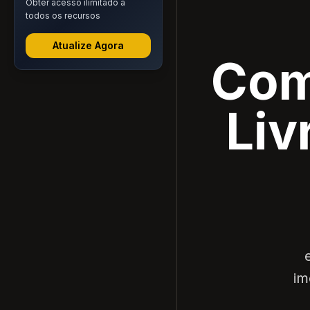
Obter acesso ilimitado a
todos os recursos
Atualize Agora
Com
Liv
im