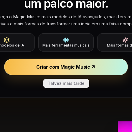
um palco maior.
eça o Magic Music: mais modelos de IA avançados, mais ferram
ativas e mais formas de transformar uma ideia em uma faixa compl
Fluxo de Trabalho Loudly
modelos de IA
Mais ferramentas musicais
Mais formas d
 que Loudly AI 
Criar com Magic Music
Talvez mais tarde
ses exemplos focam em direções de música livr
samples e ideias de faixas prontas 