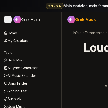
Mais modelos, mais formas
NOVO
Grok Music
Grok Music
Início
Ferramentas
Home
My Creations
Loud
Tools
Grok Music
AI Lyrics Generator
AI Music Extender
Song Finder
v
Singing Test
Suno v6
Udio Music