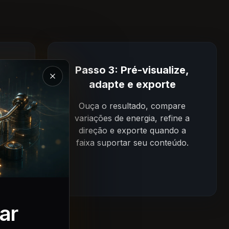
ro,
Passo 3: Pré-visualize,
Fechar a apresentação do Magic Music
os
adapte e exporte
 o
Ouça o resultado, compare
re
variações de energia, refine a
ione
direção e exporte quando a
 ou
faixa suportar seu conteúdo.
em.
ar