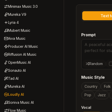
Minimax Music 3.0
Mureka V9
Text 
Lyria 4
Mubert Music
Prompt
Aiva Music
Producer AI Music
Riffusion AI Music
OpenMusic AI
Random
Sonauto AI
Music Style
Tad AI
Mureka AI
Country
Folk
Loudly AI
Pop
Jazz
Soniva Music AI
Vocal
Flow Music