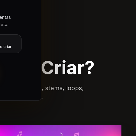
entas
eta.
 AI
e criar
Pode Criar?
e de royalties, stems, loops,
para criadores.