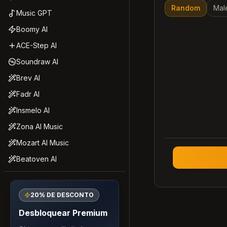
Random
Mal
Music GPT
Boomy AI
ACE-Step AI
Soundraw AI
Brev AI
Fadr AI
Insmelo AI
Zona AI Music
Mozart AI Music
Beatoven AI
20% DE DESCONTO
Desbloquear Premium