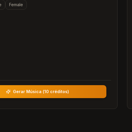
e
Female
Gerar Música
(
10 créditos
)