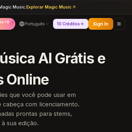
 Magic Music.
Explorar Magic Music
os 10
Sign In
Português
10 Créditos
úsica AI Grátis e
s Online
lties que você pode usar em
e cabeça com licenciamento.
madas prontas para stems,
à sua edição.