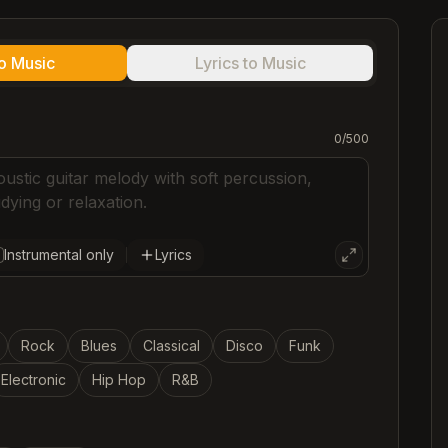
to Music
Lyrics to Music
C
0
/
500
C
C
C
Instrumental only
Lyrics
Rock
Blues
Classical
Disco
Funk
Electronic
Hip Hop
R&B