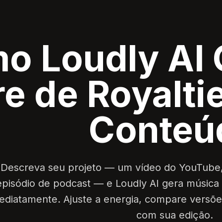
o Loudly AI 
re de Royalti
Conteú
Descreva seu projeto — um vídeo do YouTube
episódio de podcast — e Loudly AI gera música 
ediatamente. Ajuste a energia, compare versõ
com sua edição.