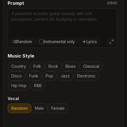
Prompt
0
/
500
Random
Instrumental only
Lyrics
Music Style
Country
Folk
Rock
Blues
Classical
Disco
Funk
Pop
Jazz
Electronic
Hip Hop
R&B
Vocal
Random
Male
Female