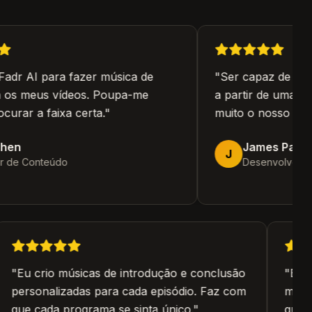
dr AI para fazer música de
"
Ser capaz de gera
os meus vídeos. Poupa-me
a partir de uma frase
rar a faixa certa.
"
muito o nosso proce
en
James Park
J
 de Conteúdo
Desenvolvedor 
"
Eu crio músicas de introdução e conclusão
"
Eu
personalizadas para cada episódio. Faz com
min
que cada programa se sinta único.
"
qu