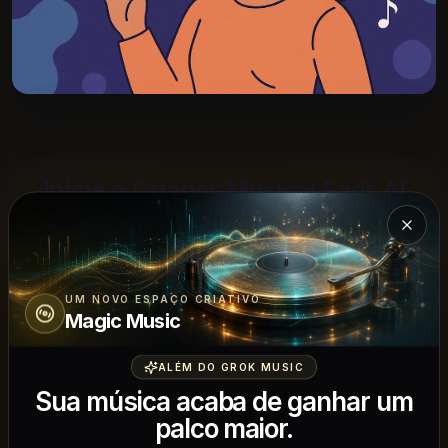
Inicie o Criador Musical Fadr AI
Fech
Descreva sua ideia e veja ela ganhar vida
como uma faixa musical completa.
UM NOVO ESPAÇO CRIATIVO
Magic Music
ALÉM DO GROK MUSIC
Por que usar o Fadr AI para
Sua música acaba de ganhar um
palco maior.
rascunhos musicais?