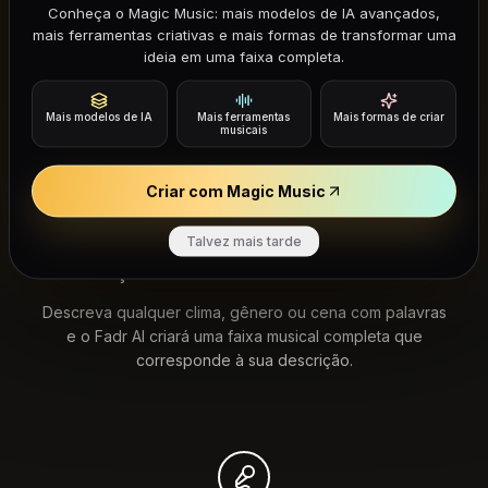
Conheça o Magic Music: mais modelos de IA avançados,
mais ferramentas criativas e mais formas de transformar uma
O Fadr AI torna a criação musical tão fácil quanto
ideia em uma faixa completa.
digitar uma frase. Não são necessários instrumentos,
estúdio ou experiência.
Mais modelos de IA
Mais ferramentas
Mais formas de criar
musicais
Criar com Magic Music
Talvez mais tarde
Geração de Música a Partir de Texto
Descreva qualquer clima, gênero ou cena com palavras
e o Fadr AI criará uma faixa musical completa que
corresponde à sua descrição.