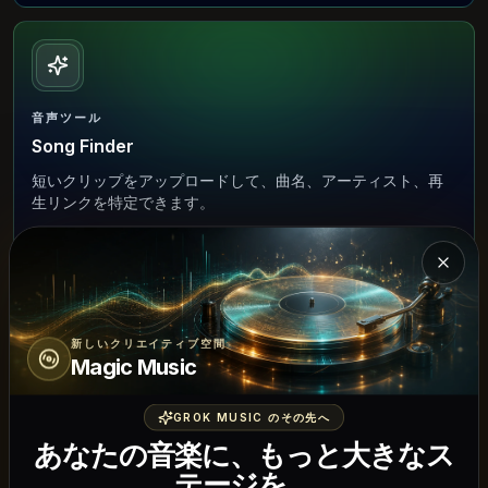
音声ツール
Song Finder
短いクリップをアップロードして、曲名、アーティスト、再
生リンクを特定できます。
Song Finderを試す
Mag
新しいクリエイティブ空間
Magic Music
ボーカルツール
Singing Test
GROK MUSIC のその先へ
ブラウザ上の非公開テストで基準音を歌い返し、歌の音程精
あなたの音楽に、もっと大きなス
度を評価します。
テージを。