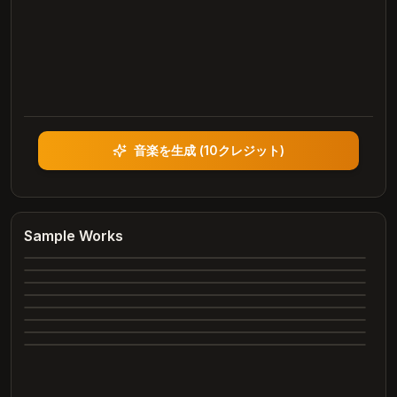
音楽を生成
(
10クレジット
)
Heartbreak Souvenirs
K Bye
Summer Dreams
Sample Works
4:12
Neon Nights
3:42
Echoes of Yesterday
3:28
Dance All Night
4:05
Complete
Whispering Trees
4:00
Complete
Marry Me
3:24
Complete
2:26
Complete
2:31
Complete
Complete
Complete
Complete