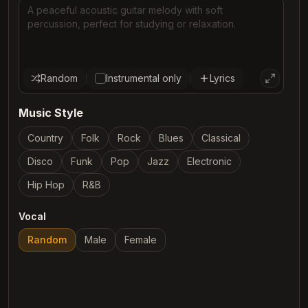
Random
Instrumental only
Lyrics
Music Style
Country
Folk
Rock
Blues
Classical
Disco
Funk
Pop
Jazz
Electronic
Hip Hop
R&B
Vocal
Random
Male
Female