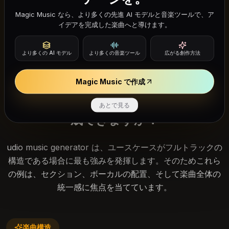
Singing Testを試す
Magic Music なら、より多くの先進 AI モデルと音楽ツールで、ア
イデアを完成した楽曲へと導けます。
より多くの AI モデル
より多くの音楽ツール
広がる創作方法
Udio のワークフロー
Magic Music で作成
Udio Music ジェネレーターは何を作
あとで見る
成できますか？
udio music generator は、ユースケースがフルトラックの
構造である場合に最も強みを発揮します。そのためこれら
の例は、セクション、ボーカルの配置、そして楽曲全体の
統一感に焦点を当てています。
楽曲構造