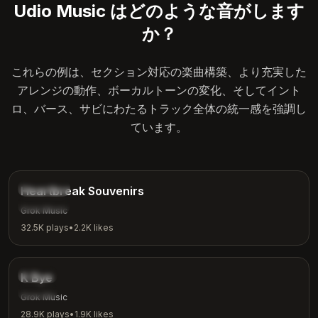
Udio Music はどのような音がします
か？
これらの例は、セクション対応の楽曲構築、より充実した
アレンジの動作、ボーカルトーンの変化、そしてイント
ロ、バース、サビにわたるトラック全体の統一感を強調し
ています。
4:12
Ballad
Heartbreak Souvenirs
Emotional
Grok Music
32.5K
plays
•
2.2K
likes
3:42
Indie
K Bye
Casual
Grok Music
28.9K
plays
•
1.9K
likes