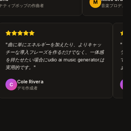
M
ティブポップの作曲者
音楽プロデューサ
"
曲に単にエネルギーを加えたり、よりキャッ
"
チーな導入フレーズを作るだけでなく、一体感
ラ
を持たせたい場合にudio ai music generatorは
て
実用的です。
"
ま
Cole Rivera
C
デモ作成者