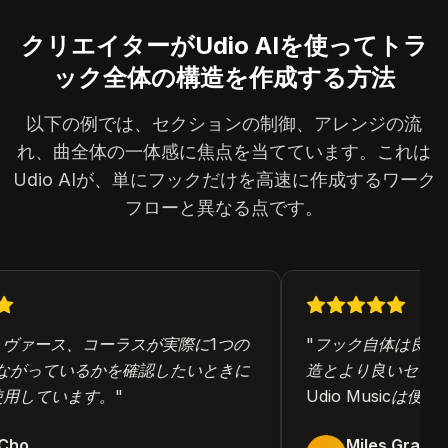
クリエイターがUdio AIを使ってトラ
ック全体の構造を作成する方法
以下の例では、セクションの制御、アレンジの流
れ、曲全体の一体感に焦点を当てています。これは
Udio AIが、単にフックだけを高速に作成するワーク
フローと異なる点です。
ヴァース、コーラスが実際に1つの
"
フック自体は良いが
がっているかを確認したいときに
造とより良いセクシ
使用しています。
"
Udio Musicは便利
ho
Miles Grant