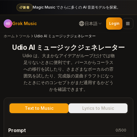
Magic Music でさらに多くの AI 音楽モデルを探索。
新着
Grok Music
日本語
Login
ホーム
ツール
Udio AI ミュージックジェネレーター
Udio AI ミュージックジェネレーター
Udio は、大まかなアイデアがループだけでは物
足りないときに便利です。バースからコーラス
への移行を試したり、さまざまなボーカルの雰
囲気を試したり、完成版の楽曲ドラフトになっ
たときにそのコンセプトがまだ通用するかどう
かを確認できます。
Text to Music
Lyrics to Music
Prompt
0
/
500