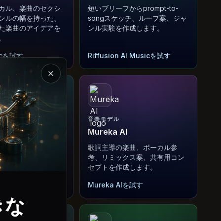
カル、楽曲のセクシ
短いブリーフからprompt-to-
ンルの幅を持った、
songスケッチ、ループ案、ジャ
た楽曲のアイデアを
ンル実験を作成します。
。
sicを試す
Riffusion AI Musicを試す
Magic Music の紹介を閉じる
音楽モデル
Mureka AI
、歌詞、フック、ジ
歌詞主導の楽曲、ボーカル参
から素早く楽曲下書
考、リミックス案、共有用コン
ます。
セプトを作成します。
試す
Mureka AIを試す
きな