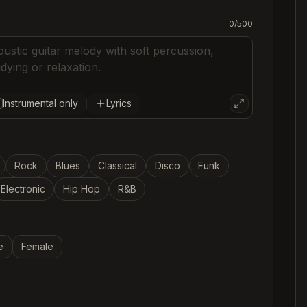
C
0
/
500
C
C
C
Instrumental only
Lyrics
Rock
Blues
Classical
Disco
Funk
Electronic
Hip Hop
R&B
e
Female