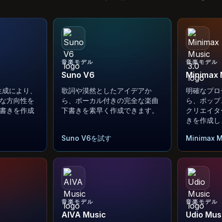
音楽モデル
音楽モデル
Suno V6
Minimax 
楽生成により、
歌詞や漠然としたアイデアか
明確なプロ
な方向性を
ら、ボーカル付きの完全な楽曲
ら、ポップ
書きを作成
下書きを素早く作成できます。
クリエイタ
きを作成し
Suno V6を試す
Minimax 
音楽モデル
音楽モデル
AIVA Music
Udio Mus