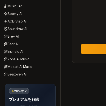
Music GPT
Boomy AI
ACE-Step AI
Soundraw AI
Brev AI
Fadr AI
Insmelo AI
Zona AI Music
Mozart AI Music
Beatoven AI
20%オフ
プレミアムを解除