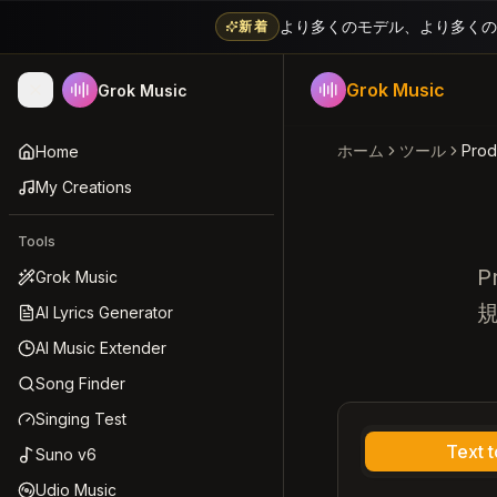
より多くのモデル、より多くの創作方法
新着
Grok Music
Grok Music
ホーム
ツール
Pro
Home
My Creations
Tools
P
Grok Music
AI Lyrics Generator
AI Music Extender
Song Finder
Singing Test
Text 
Suno v6
Udio Music