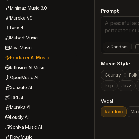
Minimax Music 3.0
Prompt
Mureka V9
Lyria 4
Mubert Music
Random
Aiva Music
Producer AI Music
Music Style
Riffusion AI Music
Country
Folk
OpenMusic AI
Pop
Jazz
Sonauto AI
Tad AI
Vocal
Mureka AI
Random
Mal
Loudly AI
Soniva Music AI
Flow Music