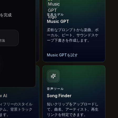
アを完成
音楽モデル
ic
Music GPT
曲、リミックス方
柔軟なプロンプトから楽曲、ボ
案、共有できる音楽
ーカル、ビート、サウンドスケ
トを作成します。
ープ下書きを作成します。
方法
sicを試す
Music GPTを試す
音声ツール
 AI
Song Finder
ィフリーのスタイル
短いクリップをアップロードし
テム、背景トラック
て、曲名、アーティスト、再生
ます。
リンクを特定できます。