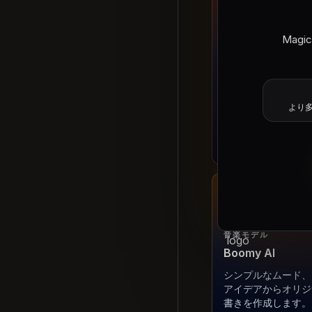
Mag
音楽モデル
Loudly AI
ロイヤリティフリー
向、ループ、ステム
ター向けトラック案
より多
す。
Loudly AIを試す
音楽モデル
Boomy AI
シンプルなムード、
アイデアからオリジ
書きを作成します。