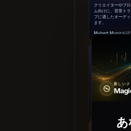
クリエイターやプロ
ム向けに、背景トラ
プに適したオーディ
ます。
Mubert Musicを
音楽モデル
OpenMusic AI
新しいク
歌詞、プロンプト、
Magi
モを再生可能な楽曲
換します。
OpenMusic AIを
あ