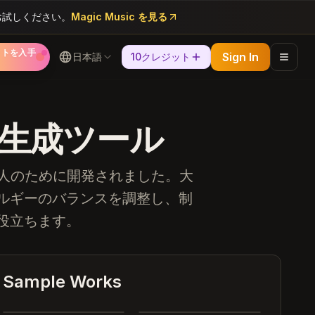
どをお試しください。
Magic Music を見る
ットを入手
Sign In
日本語
10クレジット
sic 生成ツール
に考える人のために開発されました。大
ルギーのバランスを調整し、制
役立ちます。
Heartbreak Souvenirs
K Bye
Sample Works
Summer Dreams
Neon Nights
4:12
3:42
Echoes of Yesterday
Dance All Night
3:28
4:05