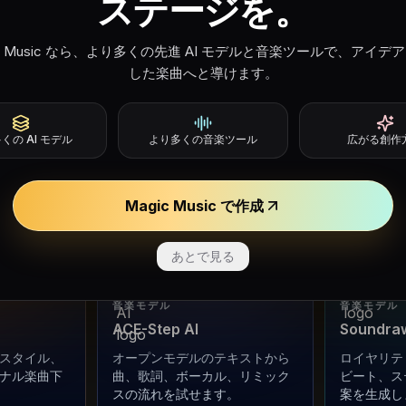
ステージを。
ic Music なら、より多くの先進 AI モデルと音楽ツールで、アイデ
音楽モデル
音楽モデル
Soniva Music AI
した楽曲へと導けます。
Flow Mus
の音楽方
雰囲気、歌詞、ボーカル、メロ
プロンプト
、クリエイ
ディ案を完成度のある楽曲下書
向、ステム
を生成しま
きに変換します。
プロジェク
くの AI モデル
より多くの音楽ツール
広がる創作
Soniva Music AIを試す
Flow Mu
Magic Music で作成
あとで見る
音楽モデル
音楽モデル
ACE-Step AI
Soundraw
スタイル、
オープンモデルのテキストから
ロイヤリテ
ナル楽曲下
曲、歌詞、ボーカル、リミック
ビート、ス
スの流れを試せます。
案を生成し