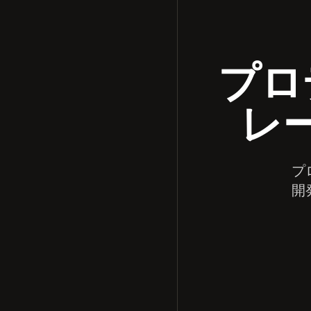
プロ
レ
プ
開