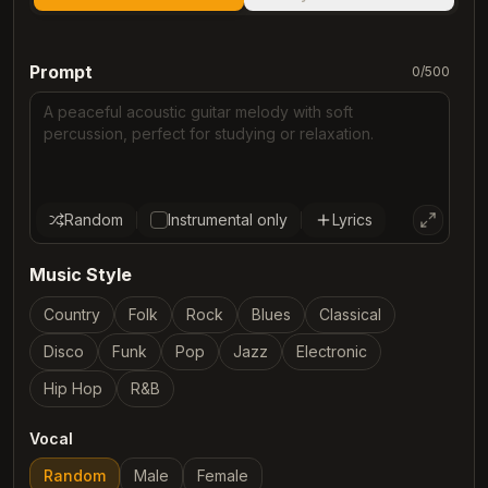
Prompt
0
/
500
Random
Instrumental only
Lyrics
Music Style
Country
Folk
Rock
Blues
Classical
Disco
Funk
Pop
Jazz
Electronic
Hip Hop
R&B
Vocal
Random
Male
Female