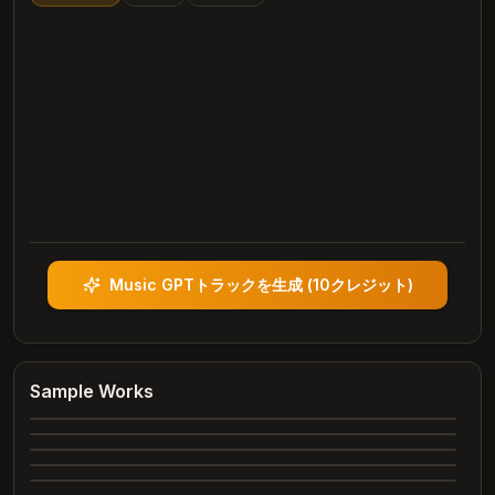
Music GPTトラックを生成
(
10クレジット
)
Heartbreak Souvenirs
K Bye
Summer Dreams
Sample Works
4:12
Neon Nights
3:42
Echoes of Yesterday
3:28
Dance All Night
4:05
Complete
Whispering Trees
4:00
Complete
Marry Me
3:24
Complete
2:26