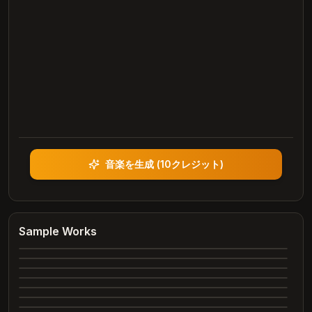
音楽を生成
(
10クレジット
)
Heartbreak Souvenirs
K Bye
Summer Dreams
Sample Works
4:12
Neon Nights
3:42
Echoes of Yesterday
3:28
Dance All Night
4:05
Complete
Whispering Trees
4:00
Complete
Marry Me
3:24
Complete
2:26
Complete
2:31
Complete