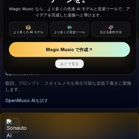
短いブリーフからprompt-to-songスケッチ、ループ案、ジャンル
Magic Music なら、より多くの先進 AI モデルと音楽ツールで、ア
実験を作成します。
イデアを完成した楽曲へと導けます。
Riffusion AI Musicを試す
より多くの AI モデル
より多くの音楽ツール
広がる創作方法
Magic Music で作成
あとで見る
音楽モデル
OpenMusic AI
歌詞、プロンプト、スタイルメモを再生可能な楽曲下書きに変換
します。
OpenMusic AIを試す