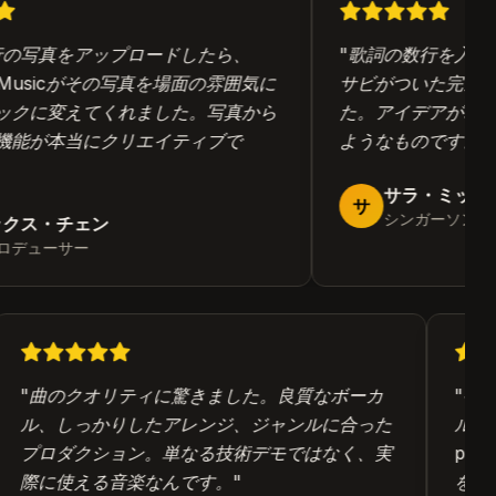
の写真をアップロードしたら、
"
歌詞の数行を入力し
I Musicがその写真を場面の雰囲気に
サビがついた完全な
クに変えてくれました。写真から
た。アイデアが尽き
能が本当にクリエイティブで
ようなものです。
"
サラ・ミッチェ
サ
シンガーソングラ
クス・チェン
デューサー
"
曲のクオリティに驚きました。良質なボーカ
"
ゲ
ル、しっかりしたアレンジ、ジャンルに合った
ル
プロダクション。単なる技術デモではなく、実
p
際に使える音楽なんです。
"
を