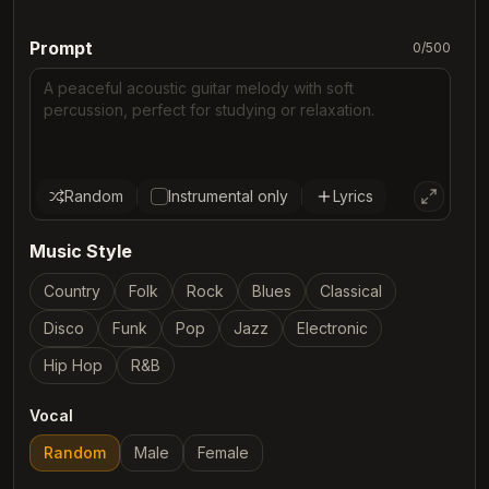
Prompt
0
/
500
Random
Instrumental only
Lyrics
Music Style
Country
Folk
Rock
Blues
Classical
Disco
Funk
Pop
Jazz
Electronic
Hip Hop
R&B
Vocal
Random
Male
Female