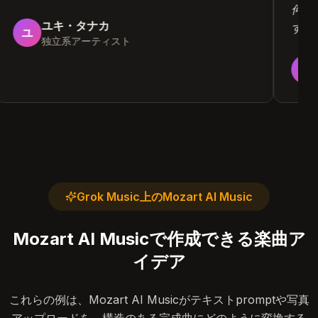
何
ユキ・タナカ
す
ユ
独立系アーティスト
Grok Music上のMozart AI Music
Mozart AI Musicで作成できる楽曲ア
イデア
これらの例は、Mozart AI Musicがテキストpromptや写真