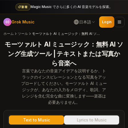
Magic Music でさらに多くの AI 音楽モデルを探索。
新着
Grok Music
日本語
Login
ホーム
ツール
モーツァルト AI ミュージック：無料 AI ソング生成ツール | テキストまたは写真から音楽へ
モーツァルト AI ミュージック：無料 AI ソ
ング生成ツール | テキストまたは写真か
ら音楽へ
言葉であなたの音楽アイデアを説明するか、ト
ラックのインスピレーションとなる写真をアッ
プロードしてください。モーツァルト AI ミュー
ジックが、あなたの入力をメロディ、歌詞、ア
レンジを含む完全な曲に変換します——楽器は
必要ありません。
Text to Music
Lyrics to Music