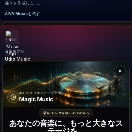
書きを作成します。
AIVA Musicを試す
音楽モデル
Udio Music
柔軟なボーカル、楽曲のセクション、ジャンルの幅を持った、よ
Mag
り充実した楽曲のアイデアを生成します。
Udio Musicを試す
新しいクリエイティブ空間
Magic Music
GROK MUSIC のその先へ
あなたの音楽に、もっと大きなス
音楽モデル
テージを。
Riffusion AI Music