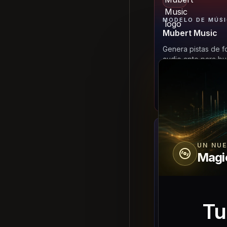
MODELO DE MÚS
Mubert Music
Genera pistas de f
audio apto para bu
creadores y equip
producto.
Probar Mubert Mu
UN NU
Magi
MODELO MUSICA
OpenMusic AI
Pasa de letras, pr
notas de estilo a 
Tu
de canciones repro