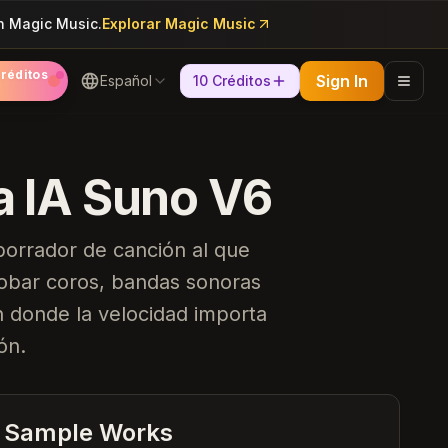
n Magic Music.
Explorar Magic Music
réditos
Sign In
Español
10 Créditos
a IA Suno V6
orrador de canción al que
robar coros, bandas sonoras
 donde la velocidad importa
ón.
Heartbreak Souvenirs
K Bye
Sample Works
Summer Dreams
Neon Nights