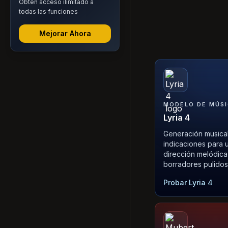
Obtén acceso ilimitado a
todas las funciones
Mejorar Ahora
MODELO DE MÚS
Lyria 4
Generación musica
indicaciones para 
dirección melódica
borradores pulidos
Probar Lyria 4