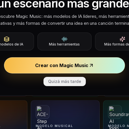
un escenario más grande
 AI
Probar Sonauto AI
Probar Tad
scubre Magic Music: más modelos de IA líderes, más herramien
ativas y más formas de convertir una idea en una canción termin
odelos de IA
Más herramientas
Más formas de
L
MODELO MUSICAL
MODELO 
Soniva Music AI
Flow Mus
s musicales
Convierte vibes, letras, voces
Crea canci
Crear con Magic Music
, stems e
e ideas melódicas en
direccione
ra
borradores completos de
de stems y
canciones.
compartibl
Quizá más tarde
Probar Soniva Music AI
Probar Fl
L
MODELO MUSICAL
MODELO 