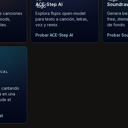
ACE-Step AI
Soundraw
e canciones
Explora flujos open-model
Genera beat
moods,
para texto a canción, letras,
free, stem
les.
voz y remix.
de fondo.
Probar ACE-Step AI
Probar So
OCAL
on cantando
a en una
sde el
st