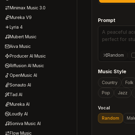
Minimax Music 3.0
Mureka V9
Prompt
Lyria 4
Mubert Music
Aiva Music
Random
Producer AI Music
Riffusion AI Music
Music Style
OpenMusic AI
Country
Folk
Sonauto AI
Pop
Jazz
Tad AI
Mureka AI
Vocal
Loudly AI
Random
Mal
Soniva Music AI
Flow Music