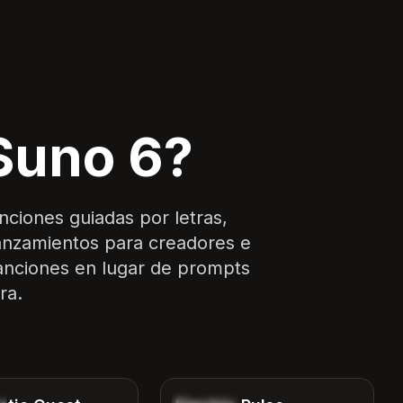
Suno 6?
nciones guiadas por letras,
lanzamientos para creadores e
canciones en lugar de prompts
ra.
4:04
3:48
Electronic