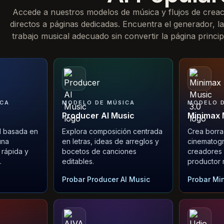
Accede a nuestros modelos de música y flujos de creac
directos a páginas dedicadas. Encuentra el generador, la
trabajo musical adecuado sin convertir la página princip
ICA
MODELO DE MÚSICA
MODELO D
Producer AI Music
Minimax 
l basada en
Explora composición centrada
Crea borra
una
en letras, ideas de arreglos y
cinematográ
 rápida y
bocetos de canciones
creadores 
.
editables.
productor 
Probar Producer AI Music
Probar Mi