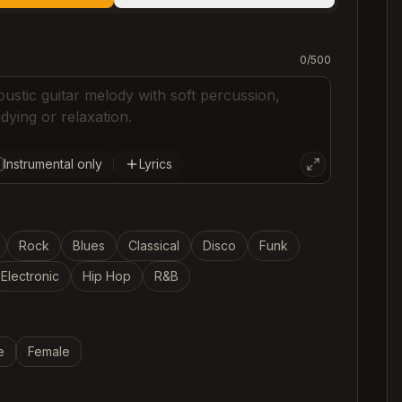
C
0
/
500
C
C
C
Instrumental only
Lyrics
Rock
Blues
Classical
Disco
Funk
Electronic
Hip Hop
R&B
e
Female