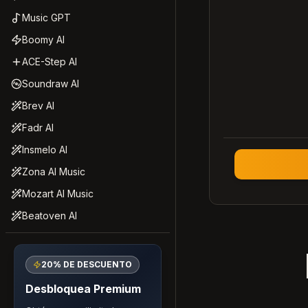
Music GPT
Boomy AI
ACE-Step AI
Soundraw AI
Brev AI
Fadr AI
Insmelo AI
Zona AI Music
Mozart AI Music
Beatoven AI
20% DE DESCUENTO
Desbloquea Premium