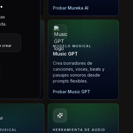
.
 AI
Probar Mureka AI
tas
ada.
 crear
MUSICAL
MODELO MUSICAL
ic
Music GPT
ones por prompt,
Crea borradores de
s de remix, ideas
canciones, voces, beats y
 proyectos
paisajes sonoros desde
es.
prompts flexibles.
ow Music
Probar Music GPT
MUSICAL
HERRAMIENTA DE AUDIO