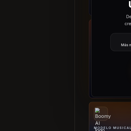
Probar OpenMusic
De
cre
Más m
MODELO MUSICA
Loudly AI
Genera direccione
royalty-free, loops
ideas de pistas pa
creadores.
Probar Loudly AI
MODELO MUSICA