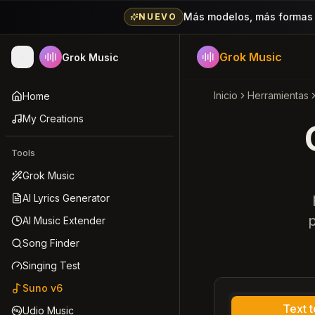
Más modelos, más formas 
NUEVO
Grok Music
Grok Music
Inicio
Herramientas
Home
My Creations
Tools
Grok Music
AI Lyrics Generator
p
AI Music Extender
Song Finder
Singing Test
Suno v6
Text 
Udio Music