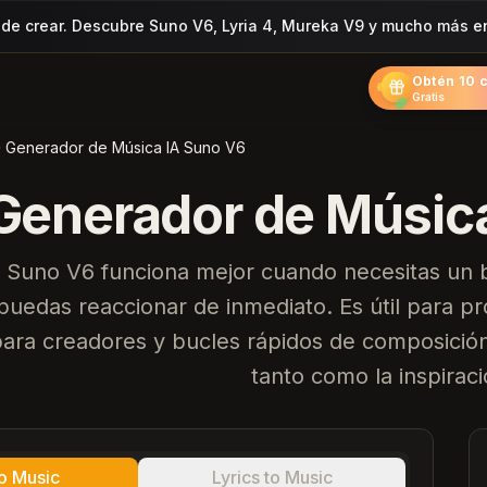
de crear. Descubre Suno V6, Lyria 4, Mureka V9 y mucho más e
Obtén 10 c
Gratis
Generador de Música IA Suno V6
Generador de Músic
Suno V6 funciona mejor cuando necesitas un b
puedas reaccionar de inmediato. Es útil para p
ara creadores y bucles rápidos de composición
tanto como la inspiraci
to Music
Lyrics to Music