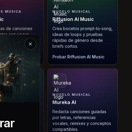
E MÚSICA
MODELO MUSICAL
ic
Riffusion AI Music
eas de canciones
Crea bocetos prompt-to-song,
etas con voces
ideas de loops y pruebas
secciones y
rápidas de género desde
e géneros.
briefs cortos.
Cerrar la presentación de Magic Music
io Music
Probar Riffusion AI Music
MUSICAL
MODELO MUSICAL
Mureka AI
dores rápidos de
Redacta canciones guiadas
 desde prompts,
por letras, referencias
rar
ks y notas de
vocales, remixes y conceptos
compartibles.