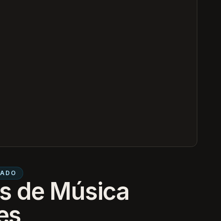
CADO
s de Música
es