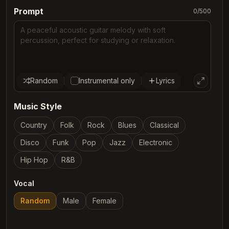
Prompt
0
/
500
Random
Instrumental only
Lyrics
Music Style
Country
Folk
Rock
Blues
Classical
Disco
Funk
Pop
Jazz
Electronic
Hip Hop
R&B
Vocal
Random
Male
Female