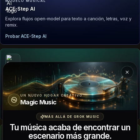
MODELO MUSICAL
ACE-Step AI
Explora flujos open-model para texto a canción, letras, voz y
remix.
Probar ACE-Step AI
Cerra
MODELO MUSICAL
Soundraw AI
Genera beats de estilo royalty-free, stems e ideas de música
UN NUEVO HOGAR CREATIVO
de fondo.
Magic Music
Probar Soundraw AI
MÁS ALLÁ DE GROK MUSIC
Tu música acaba de encontrar un
escenario más grande.