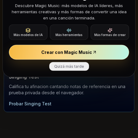
Song Finder
Descubre Magic Music: más modelos de IA líderes, más
herramientas creativas y más formas de convertir una idea
Sube un clip corto para identificar el título, artista y enlaces
en una canción terminada.
de escucha.
Probar Song Finder
Más modelos de IA
Más herramientas
Más formas de crear
Crear con Magic Music
Quizá más tarde
HERRAMIENTA VOCAL
Singing Test
Califica tu afinacion cantando notas de referencia en una
prueba privada desde el navegador.
Probar Singing Test