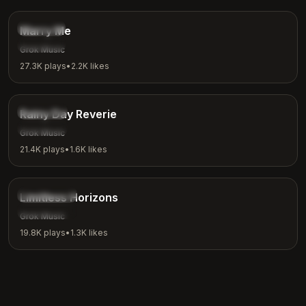
Romantic
Marry Me
Love
Grok Music
27.3K
plays
•
2.2K
likes
3:08
Ambient
Rainy Day Reverie
Rainy Day
Grok Music
21.4K
plays
•
1.6K
likes
4:18
Inspirational
Limitless Horizons
Motivation
Grok Music
19.8K
plays
•
1.3K
likes