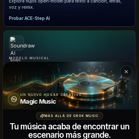
Explora flujos open-model para texto a canción, letras,
voz y remix.
Probar ACE-Step AI
MODELO MUSICAL
Soundraw AI
Cerra
Genera beats de estilo royalty-free, stems e ideas de
música de fondo.
Probar Soundraw AI
UN NUEVO HOGAR CREATIVO
Magic Music
MÁS ALLÁ DE GROK MUSIC
Tu música acaba de encontrar un
escenario más grande.
HERRAMIENTA DE AUDIO