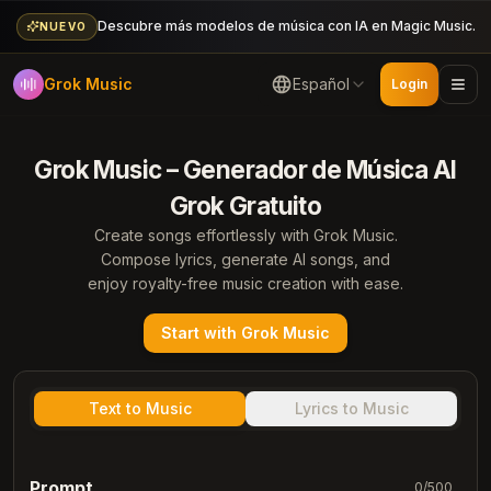
Descubre más modelos de música con IA en Magic Music.
NUEVO
Grok Music
Español
Login
Grok Music – Generador de Música AI
Grok Gratuito
Create songs effortlessly with Grok Music.
Compose lyrics, generate AI songs, and
enjoy royalty-free music creation with ease.
Start with Grok Music
Text to Music
Lyrics to Music
Prompt
0
/
500