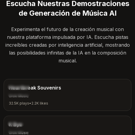
Escucha Nuestras Demostraciones
de Generación de Música AI
Experimenta el futuro de la creación musical con
nuestra plataforma impulsada por IA. Escucha pistas
increíbles creadas por inteligencia artificial, mostrando
las posibilidades infinitas de la IA en la composición
musical.
4:12
Ballad
Heartbreak Souvenirs
Emotional
Grok Music
32.5K
plays
•
2.2K
likes
3:42
Indie
K Bye
Casual
Grok Music