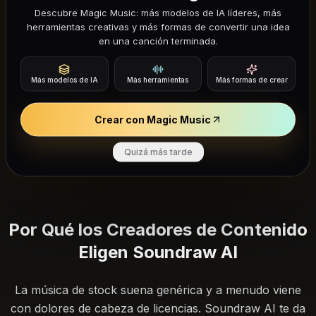
Descubre Magic Music: más modelos de IA líderes, más
herramientas creativas y más formas de convertir una idea
Inicia el Generador de Música
en una canción terminada.
Soundraw AI
Más modelos de IA
Más herramientas
Más formas de crear
Comienza con el formato multimedia y la
Crear con Magic Music
ventana de edición, luego refina el género,
estructura y preferencias de stems.
Quizá más tarde
Por Qué los Creadores de Contenido
Eligen Soundraw AI
La música de stock suena genérica y a menudo viene
con dolores de cabeza de licencias. Soundraw AI te da