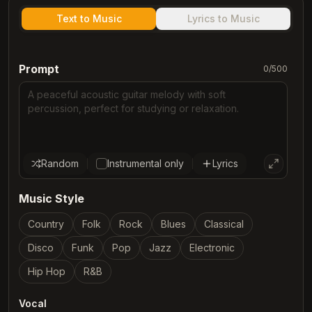
Text to Music
Lyrics to Music
Prompt
0
/
500
Random
Instrumental only
Lyrics
Music Style
Country
Folk
Rock
Blues
Classical
Disco
Funk
Pop
Jazz
Electronic
Hip Hop
R&B
Vocal