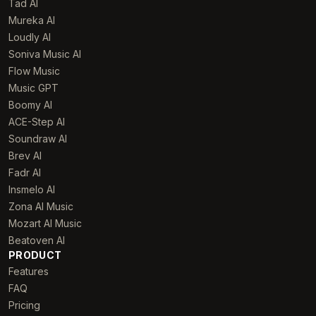
Tad AI
Mureka AI
Loudly AI
Soniva Music AI
Flow Music
Music GPT
Boomy AI
ACE-Step AI
Soundraw AI
Brev AI
Fadr AI
Insmelo AI
Zona AI Music
Mozart AI Music
Beatoven AI
PRODUCT
Features
FAQ
Pricing