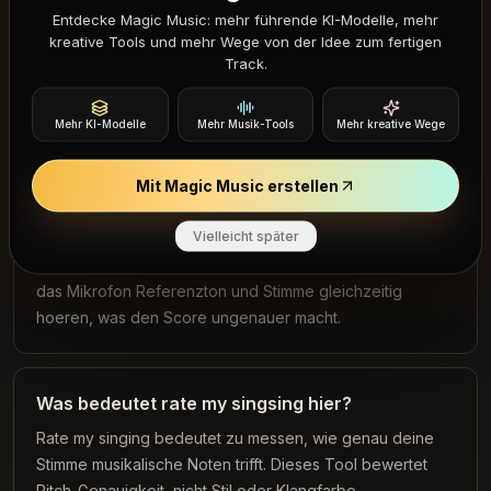
Entdecke Magic Music: mehr führende KI-Modelle, mehr
kreative Tools und mehr Wege von der Idee zum fertigen
Track.
Laedt der Test meine Stimme hoch?
Nein. Die Pitch-Analyse laeuft lokal im Browser und laedt
Mehr KI-Modelle
Mehr Musik-Tools
Mehr kreative Wege
deine Stimme nicht hoch.
Mit Magic Music erstellen
Warum brauche ich Kopfhoerer?
Vielleicht später
Der Test spielt Referenznoten. Ohne Kopfhoerer kann
das Mikrofon Referenzton und Stimme gleichzeitig
hoeren, was den Score ungenauer macht.
Was bedeutet rate my singsing hier?
Rate my singing bedeutet zu messen, wie genau deine
Stimme musikalische Noten trifft. Dieses Tool bewertet
Pitch-Genauigkeit, nicht Stil oder Klangfarbe.