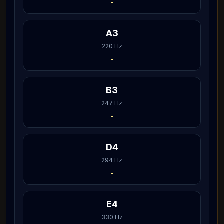
-
A3
220
Hz
-
B3
247
Hz
-
D4
294
Hz
-
E4
330
Hz