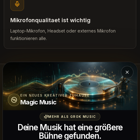
Mikrofonqualitaet ist wichtig
Laptop-Mikrofon, Headset oder externes Mikrofon
funktionieren alle.
Einfü
Singing Test FAQ
EIN NEUES KREATIVES ZUHAUSE
Haeufige Fragen zu diesem kostenlosen Singing Test.
Magic Music
MEHR ALS GROK MUSIC
Ist dieser Singing Test kostenlos?
Deine Musik hat eine größere
Ja, der Test ist kostenlos und funktioniert im Browser
Bühne gefunden.
ohne Konto.