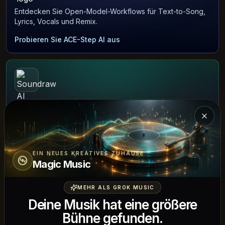
Entdecken Sie Open-Model-Workflows für Text-to-Song,
Lyrics, Vocals und Remix.
Probieren Sie ACE-Step AI aus
MUSIKMODELL
Soundraw AI
Einfü
Generieren Sie lizenzfreie Style-Beats, Stems und Ideen
für Hintergrundtracks.
EIN NEUES KREATIVES ZUHAUSE
Probieren Sie Soundraw AI aus
Magic Music
MEHR ALS GROK MUSIC
Deine Musik hat eine größere
Bühne gefunden.