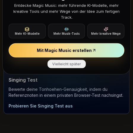
AUDIO-TOOL
Entdecke Magic Music: mehr führende KI-Modelle, mehr
Song Finder
kreative Tools und mehr Wege von der Idee zum fertigen
Track.
Laden Sie einen kurzen Clip hoch, um Songtitel, Künstler
und Hörlinks zu erkennen.
Probieren Sie Song Finder aus
Mehr KI-Modelle
Mehr Musik-Tools
Mehr kreative Wege
Mit Magic Music erstellen
Vielleicht später
STIMM-TOOL
Singing Test
Bewerte deine Tonhoehen-Genauigkeit, indem du
Referenznoten in einem privaten Browser-Test nachsingst.
Probieren Sie Singing Test aus