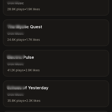
Casual
Grok Music
28.9K
plays
•
1.9K
likes
4:04
Fantasy
The Mystic Quest
Adventure
Grok Music
24.6K
plays
•
1.7K
likes
3:48
Electronic
Electric Pulse
Workout
Grok Music
41.2K
plays
•
2.9K
likes
4:00
Nostalgic
Echoes of Yesterday
Reflection
Grok Music
35.8K
plays
•
2.3K
likes
3:24