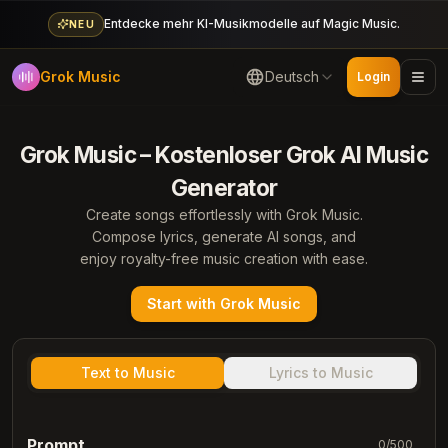
Entdecke mehr KI-Musikmodelle auf Magic Music.
NEU
Grok Music
Deutsch
Login
Grok Music – Kostenloser Grok AI Music
Generator
Create songs effortlessly with Grok Music.
Compose lyrics, generate AI songs, and
enjoy royalty-free music creation with ease.
Start with Grok Music
Text to Music
Lyrics to Music
Prompt
0
/
500