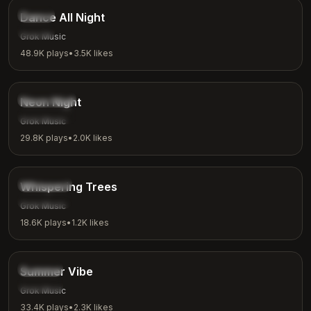
Dance
Dance All Night
Party
Grok Music
48.9K
plays
•
3.5K
likes
3:15
Synthwave
Neon Night
Night Vibes
Grok Music
29.8K
plays
•
2.0K
likes
2:26
Nature
Whispering Trees
Meditation
Grok Music
18.6K
plays
•
1.2K
likes
2:53
Chill
Summer Vibe
Summer
Grok Music
33.4K
plays
•
2.3K
likes