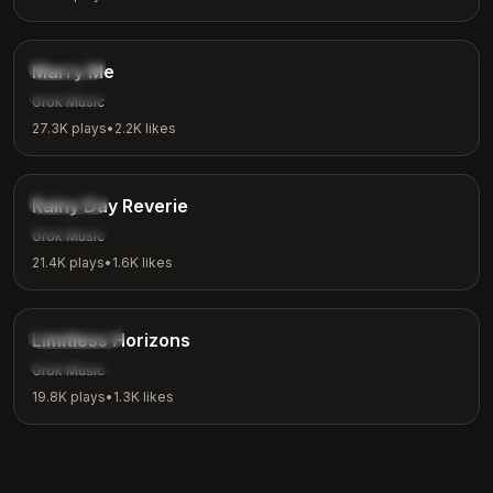
2:31
Romantic
Marry Me
Love
Grok Music
27.3K
plays
•
2.2K
likes
3:08
Ambient
Rainy Day Reverie
Rainy Day
Grok Music
21.4K
plays
•
1.6K
likes
4:18
Inspirational
Limitless Horizons
Motivation
Grok Music
19.8K
plays
•
1.3K
likes