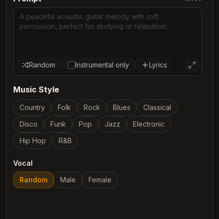
Random
Instrumental only
Lyrics
Music Style
Country
Folk
Rock
Blues
Classical
Disco
Funk
Pop
Jazz
Electronic
Hip Hop
R&B
Vocal
Random
Male
Female