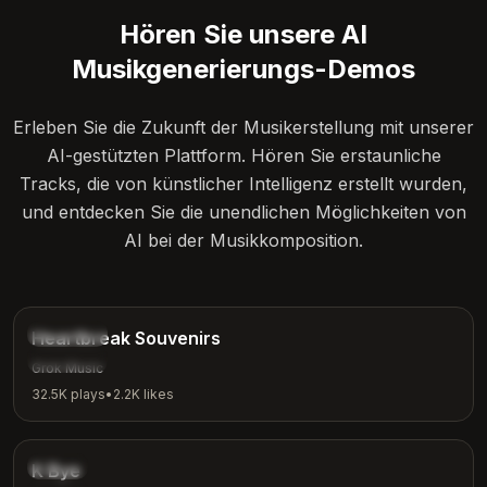
Hören Sie unsere AI
Musikgenerierungs-Demos
Erleben Sie die Zukunft der Musikerstellung mit unserer
AI-gestützten Plattform. Hören Sie erstaunliche
Tracks, die von künstlicher Intelligenz erstellt wurden,
und entdecken Sie die unendlichen Möglichkeiten von
AI bei der Musikkomposition.
4:12
Ballad
Heartbreak Souvenirs
Emotional
Grok Music
32.5K
plays
•
2.2K
likes
3:42
Indie
K Bye