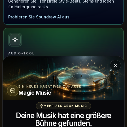
Generieren Sie lizenzfreie Style-Beats, Stems und Ideen
für Hintergrundtracks.
Probieren Sie Soundraw AI aus
AUDIO-TOOL
Song Finder
Einfü
Laden Sie einen kurzen Clip hoch, um Songtitel, Künstler
und Hörlinks zu erkennen.
Probieren Sie Song Finder aus
EIN NEUES KREATIVES ZUHAUSE
Magic Music
MEHR ALS GROK MUSIC
Deine Musik hat eine größere
Bühne gefunden.
STIMM-TOOL