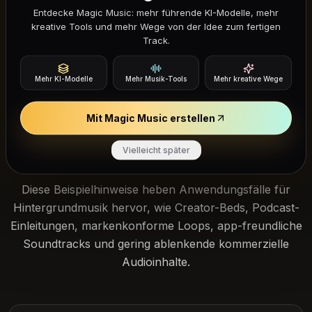
Singing Test
Entdecke Magic Music: mehr führende KI-Modelle, mehr
kreative Tools und mehr Wege von der Idee zum fertigen
Bewerte deine Tonhoehen-Genauigkeit, indem du
Track.
Referenznoten in einem privaten Browser-Test nachsingst.
Probieren Sie Singing Test aus
Mehr KI-Modelle
Mehr Musik-Tools
Mehr kreative Wege
Mit Magic Music erstellen
Wie klingt Mubert Music?
Vielleicht später
Diese Beispielhinweise heben Anwendungsfälle für
Hintergrundmusik hervor, wie Creator-Beds, Podcast-
Einleitungen, markenkonforme Loops, app-freundliche
Soundtracks und gering ablenkende kommerzielle
Audioinhalte.
4:12