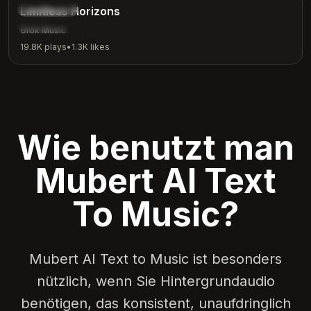
Inspirational
Limitless Horizons
Motivation
Grok Music
19.8K
plays
•
1.3K
likes
Wie benutzt man
Mubert AI Text
To Music?
Mubert AI Text to Music ist besonders
nützlich, wenn Sie Hintergrundaudio
benötigen, das konsistent, unaufdringlich