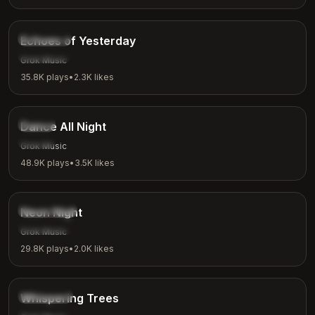
4:00
Nostalgic
Echoes of Yesterday
Reflection
Grok Music
35.8K
plays
•
2.3K
likes
3:24
Dance
Dance All Night
Party
Grok Music
48.9K
plays
•
3.5K
likes
3:15
Synthwave
Neon Night
Night Vibes
Grok Music
29.8K
plays
•
2.0K
likes
2:26
Nature
Whispering Trees
Meditation