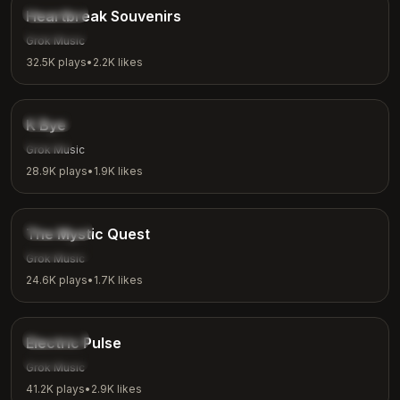
Ballad
Heartbreak Souvenirs
Emotional
Grok Music
32.5K
plays
•
2.2K
likes
3:42
Indie
K Bye
Casual
Grok Music
28.9K
plays
•
1.9K
likes
4:04
Fantasy
The Mystic Quest
Adventure
Grok Music
24.6K
plays
•
1.7K
likes
3:48
Electronic
Electric Pulse
Workout
Grok Music
41.2K
plays
•
2.9K
likes