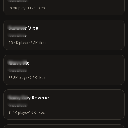
Grok Music
18.6K
plays
•
1.2K
likes
2:53
Chill
Summer Vibe
Summer
Grok Music
33.4K
plays
•
2.3K
likes
2:31
Romantic
Marry Me
Love
Grok Music
27.3K
plays
•
2.2K
likes
3:08
Ambient
Rainy Day Reverie
Rainy Day
Grok Music
21.4K
plays
•
1.6K
likes
4:18