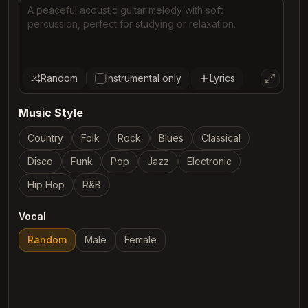
Random
Instrumental only
Lyrics
Music Style
Country
Folk
Rock
Blues
Classical
Disco
Funk
Pop
Jazz
Electronic
Hip Hop
R&B
Vocal
Random
Male
Female