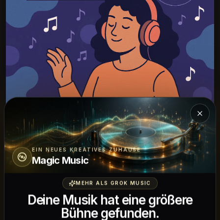
Einfü
EIN NEUES KREATIVES ZUHAUSE
Fadr AI Musik-Macher starten
Magic Music
MEHR ALS GROK MUSIC
Beschreiben Sie Ihre Idee und hören Sie, wie
Deine Musik hat eine größere
sie zu einem vollständigen Musik-Track
Bühne gefunden.
lebendig wird.