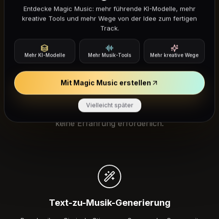
Entdecke Magic Music: mehr führende KI-Modelle, mehr
kreative Tools und mehr Wege von der Idee zum fertigen
Track.
Warum Fadr AI für Musik-Entwürfe
Mehr KI-Modelle
Mehr Musik-Tools
Mehr kreative Wege
verwenden?
Mit Magic Music erstellen
Fadr AI macht die Musik-Erstellung so einfach wie das
Vielleicht später
Schreiben eines Satzes. Keine Instrumente, kein Studio,
keine Erfahrung erforderlich.
Text-zu-Musik-Generierung