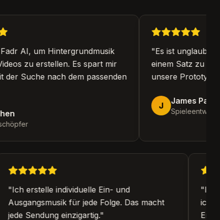
adr AI, um Hintergrundmusik
"
Es ist unglaublich
eos zu erstellen. Es spart mir
einem Satz zu gener
 der Suche nach dem passenden
unsere Prototypener
James Park
J
Spieleentwickler
en
chöpfer
"
Ich erstelle individuelle Ein- und
"
Ic
Ausgangsmusik für jede Folge. Das macht
ic
jede Sendung einzigartig.
"
Er