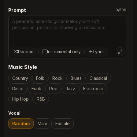
Prompt
0
/
500
Random
Instrumental only
Lyrics
Music Style
Country
Folk
Rock
Blues
Classical
Disco
Funk
Pop
Jazz
Electronic
Hip Hop
R&B
Vocal
Random
Male
Female