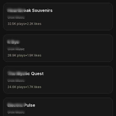
Ballad
Heartbreak Souvenirs
Emotional
Grok Music
32.5K
plays
•
2.2K
likes
3:42
Indie
K Bye
Casual
Grok Music
28.9K
plays
•
1.9K
likes
4:04
Fantasy
The Mystic Quest
Adventure
Grok Music
24.6K
plays
•
1.7K
likes
3:48
Electronic
Electric Pulse
Workout
Grok Music