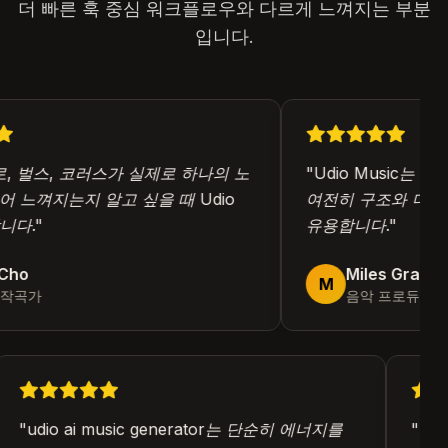
더 빠른 훅 중심 워크플로우와 다르게 느껴지는 부분
입니다.
 벌스, 코러스가 실제로 하나의 노
"
Udio Music는 
느껴지는지 알고 싶을 때 Udio
여전히 구조와 더 나은
다.
"
유용합니다.
"
ho
Miles Grant
M
작곡가
음악 프로듀서
"
udio ai music generator는 단순히 에너지를
"
더