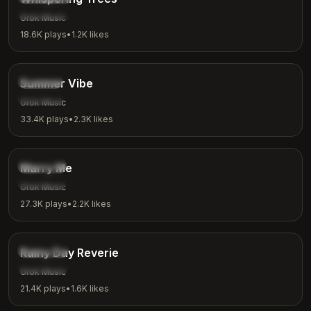
Meditation
Grok Music
18.6K
plays
•
1.2K
likes
2:53
Chill
Summer Vibe
Summer
Grok Music
33.4K
plays
•
2.3K
likes
2:31
Romantic
Marry Me
Love
Grok Music
27.3K
plays
•
2.2K
likes
3:08
Ambient
Rainy Day Reverie
Rainy Day
Grok Music
21.4K
plays
•
1.6K
likes
4:18