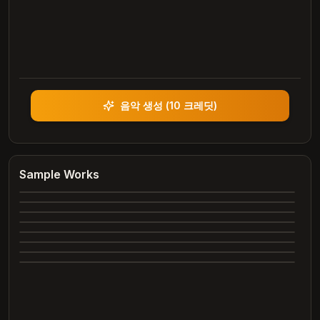
음악 생성
(
10 크레딧
)
Heartbreak Souvenirs
K Bye
Summer Dreams
Sample Works
4:12
Neon Nights
3:42
Echoes of Yesterday
3:28
Dance All Night
4:05
Complete
Whispering Trees
4:00
Complete
Marry Me
3:24
Complete
2:26
Complete
2:31
Complete
Complete
Complete
Complete