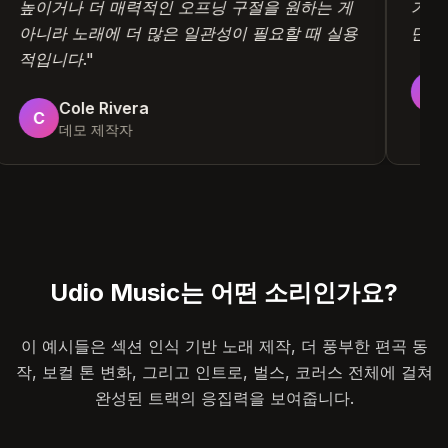
높이거나 더 매력적인 오프닝 구절을 원하는 게
가
아니라 노래에 더 많은 일관성이 필요할 때 실용
단
적입니다.
"
Cole Rivera
C
데모 제작자
Udio Music는 어떤 소리인가요?
이 예시들은 섹션 인식 기반 노래 제작, 더 풍부한 편곡 동
작, 보컬 톤 변화, 그리고 인트로, 벌스, 코러스 전체에 걸쳐
완성된 트랙의 응집력을 보여줍니다.
4:12