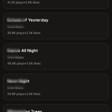
41.2K
plays
•
2.9K
likes
4:00
Nostalgic
Echoes of Yesterday
Reflection
Grok Music
35.8K
plays
•
2.3K
likes
3:24
Dance
Dance All Night
Party
Grok Music
48.9K
plays
•
3.5K
likes
3:15
Synthwave
Neon Night
Night Vibes
Grok Music
29.8K
plays
•
2.0K
likes
2:26
Nature
Whispering Trees