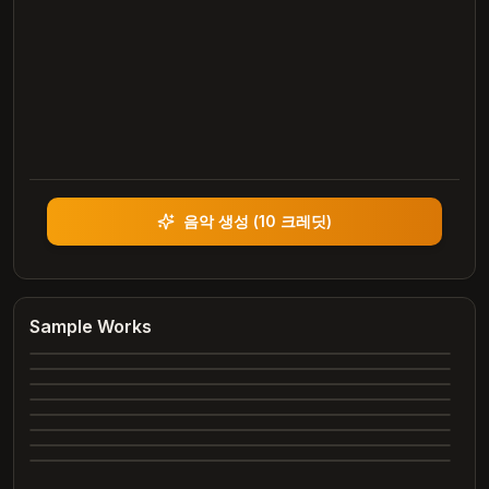
음악 생성
(
10 크레딧
)
Heartbreak Souvenirs
K Bye
Summer Dreams
Sample Works
4:12
Neon Nights
3:42
Echoes of Yesterday
3:28
Dance All Night
4:05
Complete
Whispering Trees
4:00
Complete
Marry Me
3:24
Complete
2:26
Complete
2:31
Complete
Complete
Complete