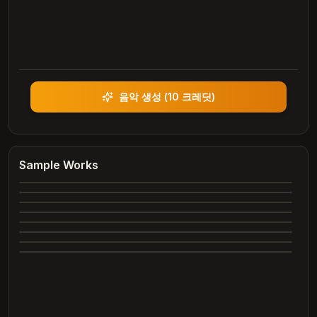
음악 생성
(
10 크레딧
)
Heartbreak Souvenirs
K Bye
Summer Dreams
Sample Works
4:12
Neon Nights
3:42
Echoes of Yesterday
3:28
Dance All Night
4:05
Complete
Whispering Trees
4:00
Complete
Marry Me
3:24
Complete
2:26
Complete
2:31
Complete
Complete
Complete
Complete