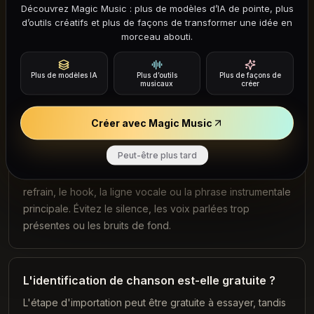
Découvrez Magic Music : plus de modèles d’IA de pointe, plus
d’outils créatifs et plus de façons de transformer une idée en
Dois-je coller un lien YouTube ou TikTok ?
morceau abouti.
Non. Un champ de lien est optionnel pour de futures
versions. La première version peut fonctionner autour de
Plus de modèles IA
Plus d’outils
Plus de façons de
l'importation audio directe, plus simple à contrôler et à
musicaux
créer
protéger derrière des crédits.
Créer avec Magic Music
Quel type d'extrait audio fonctionne le mieux ?
Peut-être plus tard
Utilisez une section claire de 10 à 30 secondes avec le
refrain, le hook, la ligne vocale ou la phrase instrumentale
principale. Évitez le silence, les voix parlées trop
présentes ou les bruits de fond.
L'identification de chanson est-elle gratuite ?
L'étape d'importation peut être gratuite à essayer, tandis